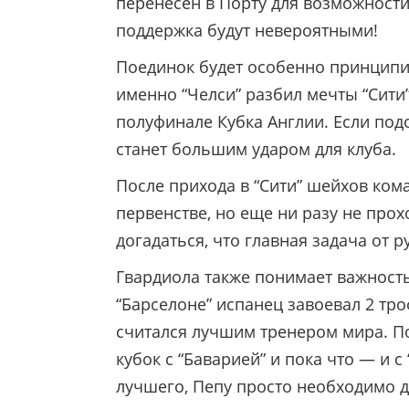
перенесен в Порту для возможност
поддержка будут невероятными!
Поединок будет особенно принципиа
именно “Челси” разбил мечты “Сити
полуфинале Кубка Англии. Если под
станет большим ударом для клуба.
После прихода в “Сити” шейхов ком
первенстве, но еще ни разу не про
догадаться, что главная задача от 
Гвардиола также понимает важность
“Барселоне” испанец завоевал 2 тро
считался лучшим тренером мира. По
кубок с “Баварией” и пока что — и с
лучшего, Пепу просто необходимо 