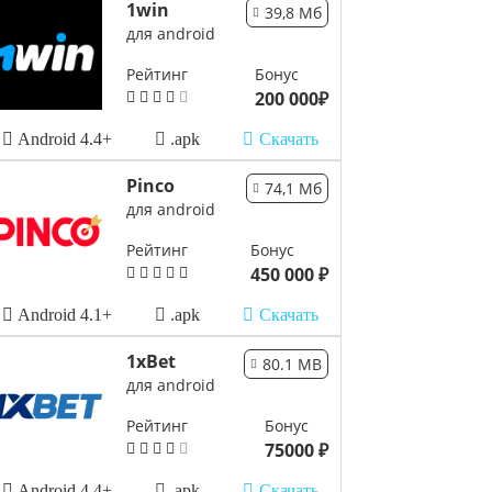
1win
39,8 Мб
для android
Рейтинг
Бонус
200 000₽
Android 4.4+
.apk
Скачать
Pinco
74,1 Мб
для android
Рейтинг
Бонус
450 000 ₽
Android 4.1+
.apk
Скачать
1xBet
80.1 MB
для android
Рейтинг
Бонус
75000 ₽
Android 4.4+
.apk
Скачать