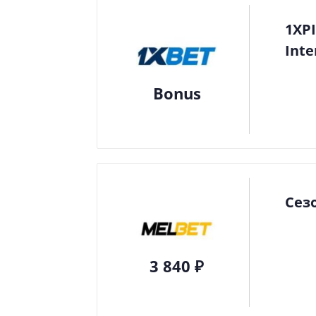
1XP
Inte
Bonus
Сез
3 840 ₽