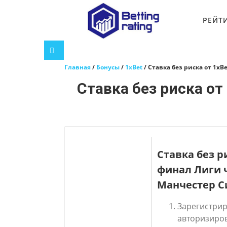
РЕЙТ
Главная
/
Бонусы
/
1xBet
/
Ставка без риска от 1x
Ставка без риска от
Ставка без р
финал Лиги 
Манчестер С
Зарегистрир
авторизиров