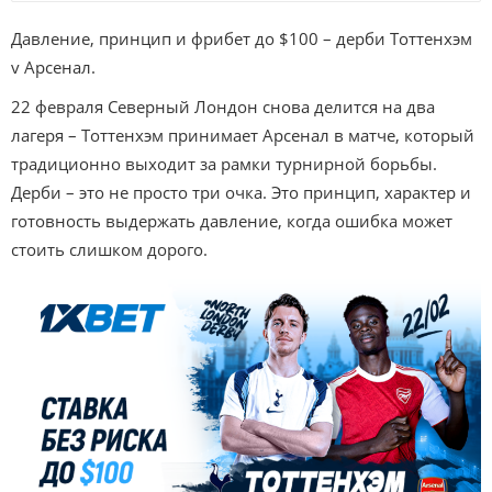
Давление, принцип и фрибет до $100 – дерби Тоттенхэм
v Арсенал.
22 февраля Северный Лондон снова делится на два
лагеря – Тоттенхэм принимает Арсенал в матче, который
традиционно выходит за рамки турнирной борьбы.
Дерби – это не просто три очка. Это принцип, характер и
готовность выдержать давление, когда ошибка может
стоить слишком дорого.