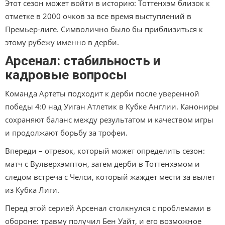
Этот сезон может войти в историю: Тоттенхэм близок к
отметке в 2000 очков за все время выступлений в
Премьер-лиге. Символично было бы приблизиться к
этому рубежу именно в дерби.
Арсенал: стабильность и
кадровые вопросы
Команда Артеты подходит к дерби после уверенной
победы 4:0 над Уиган Атлетик в Кубке Англии. Канониры
сохраняют баланс между результатом и качеством игры
и продолжают борьбу за трофеи.
Впереди – отрезок, который может определить сезон:
матч с Вулверхэмптон, затем дерби в Тоттенхэмом и
следом встреча с Челси, который жаждет мести за вылет
из Кубка Лиги.
Перед этой серией Арсенал столкнулся с проблемами в
обороне: травму получил Бен Уайт, и его возможное