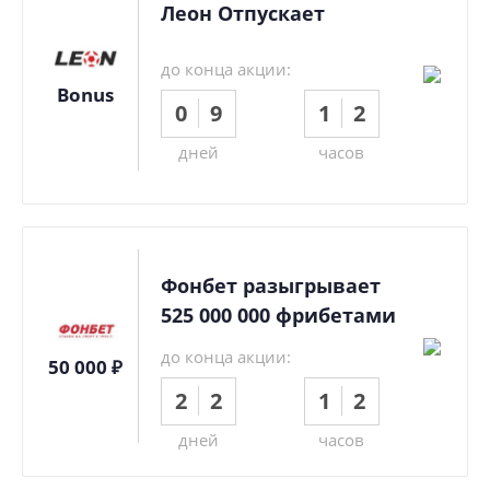
Леон Отпускает
до конца акции:
Bonus
0
9
1
2
дней
часов
Фонбет разыгрывает
525 000 000 фрибетами
до конца акции:
50 000 ₽
2
2
1
2
дней
часов