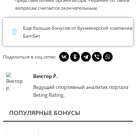
представителями организатора. Решение по таким
вопросам считается окончательным.
Еще больше бонусов от букмекерской компании
БалтБет
Поделиться в соц сетях:
Виктор Р.
Ведущий спортивный аналитик портала
Beting Rating.
ПОПУЛЯРНЫЕ БОНУСЫ