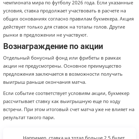
чемпионата мира по футболу 2026 года. Если указанные
условия, ставка продолжает участвовать в расчете на
общих основаниях согласно правилам букмекера. Акция
действует только для ставок на тоталы голов. Другие
рынки в предложении не участвуют.
Вознаграждение по акции
Отдельный бонусный фонд или фрибеты в рамках
акции не предусмотрены. Основное преимущество
предложения заключается в возможности получить
выигрыш раньше окончания матча.
Если событие соответствует условиям акции, букмекер
рассчитывает ставку как выигрышную еще по ходу
встречи. При этом итоговый счет матча уже не влияет на
результат такого пари.
Например, ставка на тотал больше 2,5 будет