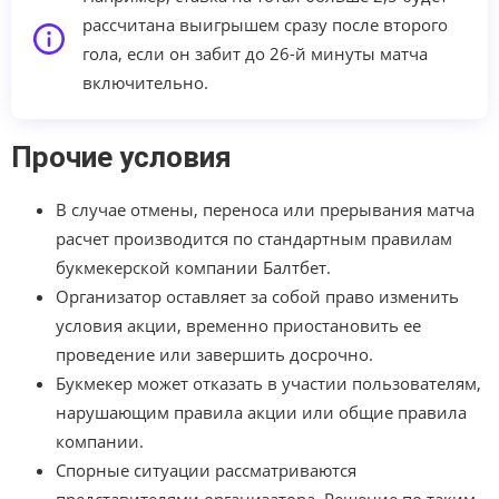
рассчитана выигрышем сразу после второго
гола, если он забит до 26-й минуты матча
включительно.
Прочие условия
В случае отмены, переноса или прерывания матча
расчет производится по стандартным правилам
букмекерской компании Балтбет.
Организатор оставляет за собой право изменить
условия акции, временно приостановить ее
проведение или завершить досрочно.
Букмекер может отказать в участии пользователям,
нарушающим правила акции или общие правила
компании.
Спорные ситуации рассматриваются