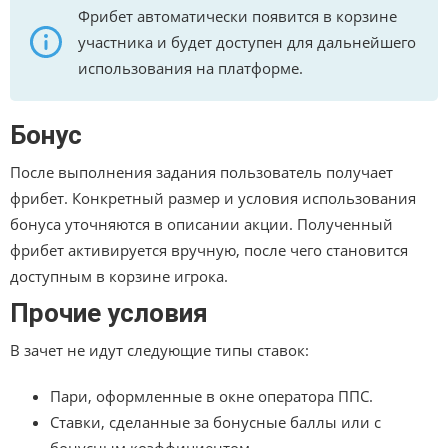
Фрибет автоматически появится в корзине
участника и будет доступен для дальнейшего
использования на платформе.
Бонус
После выполнения задания пользователь получает
фрибет. Конкретный размер и условия использования
бонуса уточняются в описании акции. Полученный
фрибет активируется вручную, после чего становится
доступным в корзине игрока.
Прочие условия
В зачет не идут следующие типы ставок:
Пари, оформленные в окне оператора ППС.
Ставки, сделанные за бонусные баллы или с