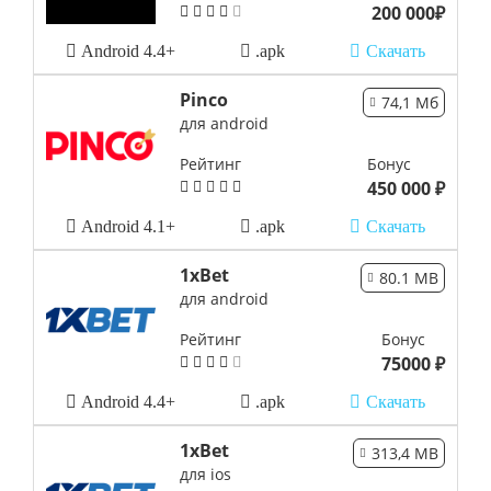
200 000₽
Android 4.4+
.apk
Скачать
Pinco
74,1 Мб
для android
Рейтинг
Бонус
450 000 ₽
Android 4.1+
.apk
Скачать
1xBet
80.1 MB
для android
Рейтинг
Бонус
75000 ₽
Android 4.4+
.apk
Скачать
1xBet
313,4 MB
для ios