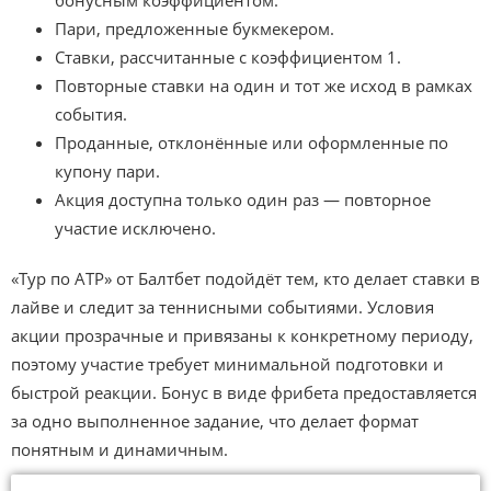
бонусным коэффициентом.
Пари, предложенные букмекером.
Ставки, рассчитанные с коэффициентом 1.
Повторные ставки на один и тот же исход в рамках
события.
Проданные, отклонённые или оформленные по
купону пари.
Акция доступна только один раз — повторное
участие исключено.
«Тур по АТР» от Балтбет подойдёт тем, кто делает ставки в
лайве и следит за теннисными событиями. Условия
акции прозрачные и привязаны к конкретному периоду,
поэтому участие требует минимальной подготовки и
быстрой реакции. Бонус в виде фрибета предоставляется
за одно выполненное задание, что делает формат
понятным и динамичным.