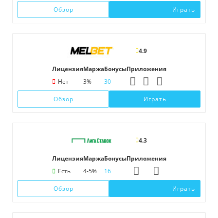
Обзор
Играть
4.9
Лицензия
Маржа
Бонусы
Приложения
Нет
3%
30
Обзор
Играть
4.3
Лицензия
Маржа
Бонусы
Приложения
Есть
4-5%
16
Обзор
Играть