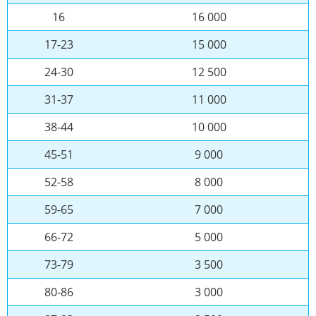
16
16 000
17-23
15 000
24-30
12 500
31-37
11 000
38-44
10 000
45-51
9 000
52-58
8 000
59-65
7 000
66-72
5 000
73-79
3 500
80-86
3 000