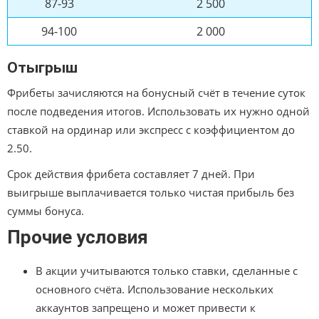
87-93
2 500
94-100
2 000
Отыгрыш
Фрибеты зачисляются на бонусный счёт в течение суток
после подведения итогов. Использовать их нужно одной
ставкой на ординар или экспресс с коэффициентом до
2.50.
Срок действия фрибета составляет 7 дней. При
выигрыше выплачивается только чистая прибыль без
суммы бонуса.
Прочие условия
В акции учитываются только ставки, сделанные с
основного счёта. Использование нескольких
аккаунтов запрещено и может привести к