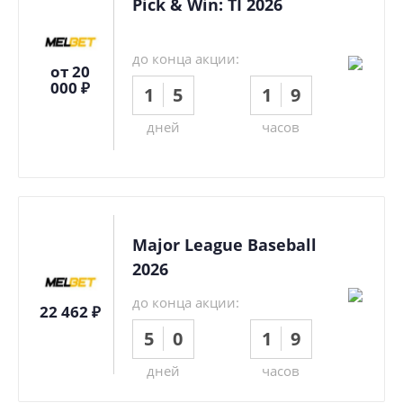
Pick & Win: TI 2026
до конца акции:
от 20
000 ₽
1
5
1
9
дней
часов
Major League Baseball
2026
до конца акции:
22 462 ₽
5
0
1
9
дней
часов