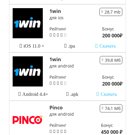
1win
28,7 mb
для ios
Рейтинг
Бонус
200 000₽
iOS 11.0 +
.ipa
Скачать
1win
39,8 Мб
для android
Рейтинг
Бонус
200 000₽
Android 4.4+
.apk
Скачать
Pinco
74,1 Мб
для android
Рейтинг
Бонус
450 000 ₽