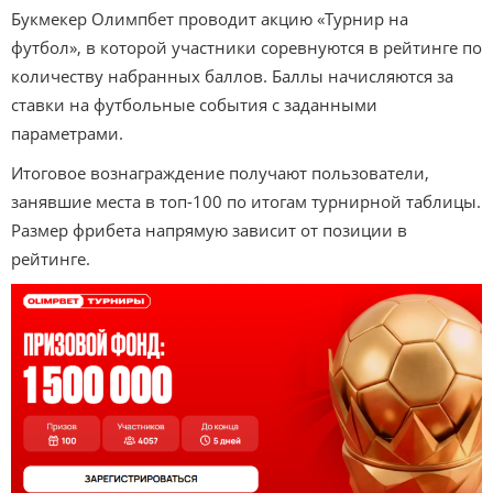
Букмекер Олимпбет проводит акцию «Турнир на
футбол», в которой участники соревнуются в рейтинге по
количеству набранных баллов. Баллы начисляются за
ставки на футбольные события с заданными
параметрами.
Итоговое вознаграждение получают пользователи,
занявшие места в топ-100 по итогам турнирной таблицы.
Размер фрибета напрямую зависит от позиции в
рейтинге.