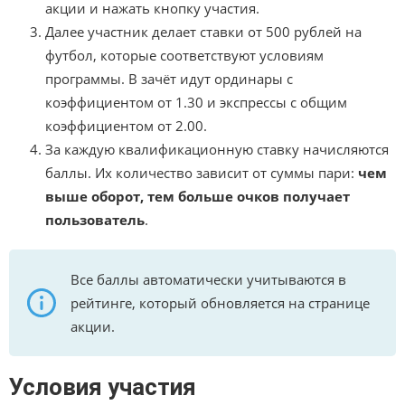
акции и нажать кнопку участия.
Далее участник делает ставки от 500 рублей на
футбол, которые соответствуют условиям
программы. В зачёт идут ординары с
коэффициентом от 1.30 и экспрессы с общим
коэффициентом от 2.00.
За каждую квалификационную ставку начисляются
баллы. Их количество зависит от суммы пари:
чем
выше оборот, тем больше очков получает
пользователь
.
Все баллы автоматически учитываются в
рейтинге, который обновляется на странице
акции.
Условия участия