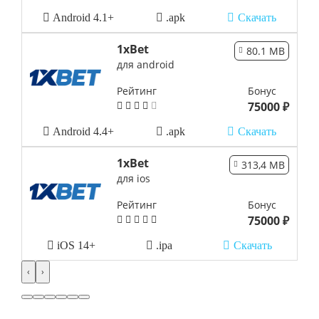
Android 4.1+
.apk
Скачать
1xBet
80.1 MB
для android
Рейтинг
Бонус
75000 ₽
Android 4.4+
.apk
Скачать
1xBet
313,4 MB
для ios
Рейтинг
Бонус
75000 ₽
iOS 14+
.ipa
Скачать
‹
›