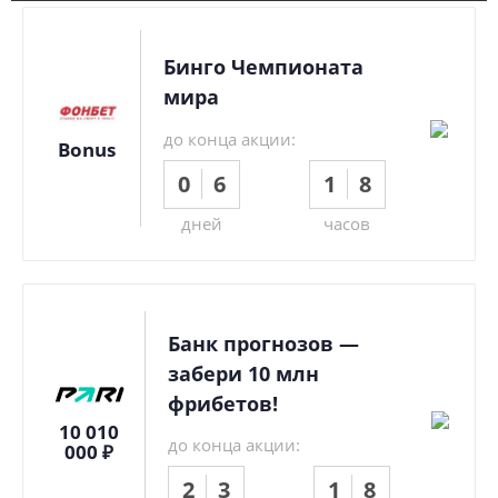
Бинго Чемпионата
мира
до конца акции:
Bonus
0
6
1
8
дней
часов
Банк прогнозов —
забери 10 млн
фрибетов!
10 010
до конца акции:
000 ₽
2
3
1
8