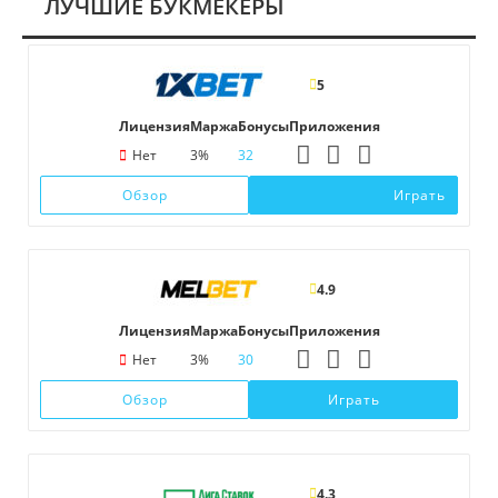
ЛУЧШИЕ БУКМЕКЕРЫ
5
Лицензия
Маржа
Бонусы
Приложения
Нет
3%
32
Обзор
Играть
4.9
Лицензия
Маржа
Бонусы
Приложения
Нет
3%
30
Обзор
Играть
4.3