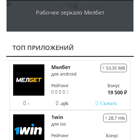
Рабочее зеркало Мелбет
TОП ПРИЛОЖЕНИЙ
Мелбет
53,35 MB
для android
Рейтинг
Бонус
19 500 ₽
-
.apk
Скачать
1win
28,7 mb
для ios
Рейтинг
Бонус