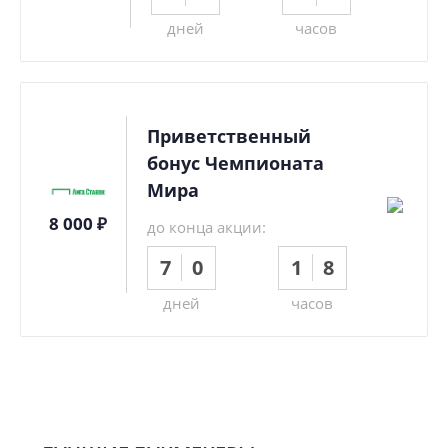
дней
часов
Приветственный
бонус Чемпионата
Мира
8 000 ₽
до конца акции:
7
0
1
8
дней
часов