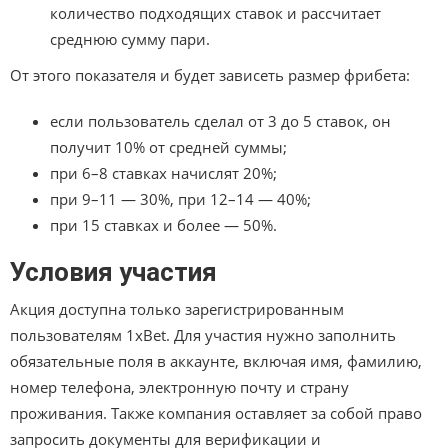
количество подходящих ставок и рассчитает
среднюю сумму пари.
От этого показателя и будет зависеть размер фрибета:
если пользователь сделал от 3 до 5 ставок, он
получит 10% от средней суммы;
при 6–8 ставках начислят 20%;
при 9–11 — 30%, при 12–14 — 40%;
при 15 ставках и более — 50%.
Условия участия
Акция доступна только зарегистрированным
пользователям 1xBet. Для участия нужно заполнить
обязательные поля в аккаунте, включая имя, фамилию,
номер телефона, электронную почту и страну
проживания. Также компания оставляет за собой право
запросить документы для верификации и