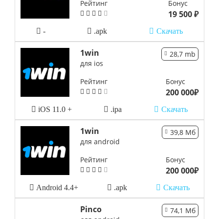
Рейтинг
Бонус
19 500 ₽
-
.apk
Скачать
1win
28,7 mb
для ios
Рейтинг
Бонус
200 000₽
iOS 11.0 +
.ipa
Скачать
1win
39,8 Мб
для android
Рейтинг
Бонус
200 000₽
Android 4.4+
.apk
Скачать
Pinco
74,1 Мб