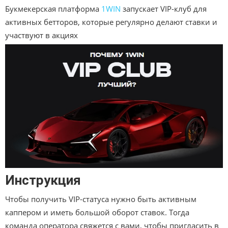
Букмекерская платформа
1WIN
запускает VIP-клуб для
активных бетторов, которые регулярно делают ставки и
участвуют в акциях
Инструкция
Чтобы получить VIP-статуса нужно быть активным
каппером и иметь большой оборот ставок. Тогда
команда оператора свяжется с вами, чтобы пригласить в