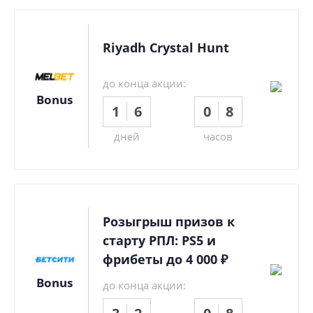
Riyadh Crystal Hunt
до конца акции:
Bonus
1
6
0
8
дней
часов
Розыгрыш призов к
старту РПЛ: PS5 и
фрибеты до 4 000 ₽
Bonus
до конца акции: