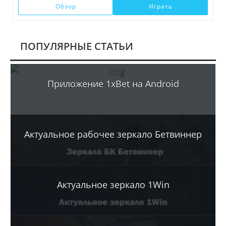
Обзор
Играть
ПОПУЛЯРНЫЕ СТАТЬИ
Приложение 1xBet на Android
Актуальное рабочее зеркало Бетвиннер
Актуальное зеркало 1Win