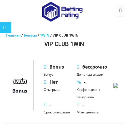
Togg
Главная
/
Бонусы
/
1WIN
/
VIP CLUB 1WIN
VIP CLUB 1WIN
Bonus
бессрочно
Бонус
До конца акции
Нет
-
Отыгрыш
Коэффициент
Bonus
отыгрыша
-
-
Срок отыгрыша
Мин. депозит