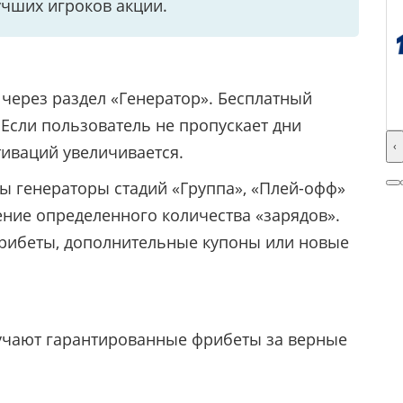
учших игроков акции.
через раздел «Генератор». Бесплатный
 Если пользователь не пропускает дни
‹
тиваций увеличивается.
ы генераторы стадий «Группа», «Плей-офф»
ение определенного количества «зарядов».
рибеты, дополнительные купоны или новые
лучают гарантированные фрибеты за верные