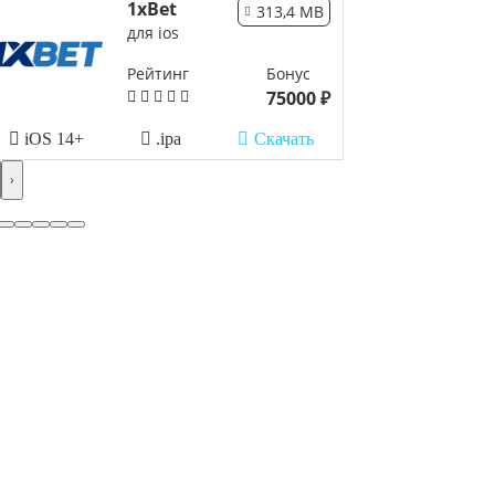
1xBet
313,4 MB
для ios
Рейтинг
Бонус
75000 ₽
iOS 14+
.ipa
Скачать
›