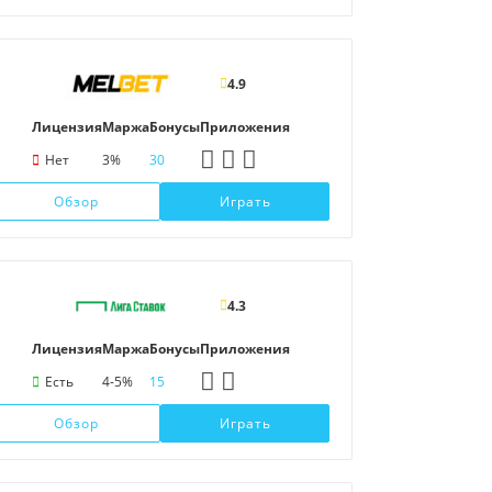
4.9
Лицензия
Маржа
Бонусы
Приложения
Нет
3%
30
Обзор
Играть
4.3
Лицензия
Маржа
Бонусы
Приложения
Есть
4-5%
15
Обзор
Играть