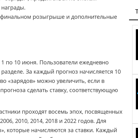
 награды.
в финальном розыгрыше и дополнительные
 1 по 10 июня. Пользователи ежедневно
разделе. За каждый прогноз начисляется 10
во «зарядов» можно увеличить, если в
 прогноза сделать ставку, соответствующую
частники проходят восемь эпох, посвященных
006, 2010, 2014, 2018 и 2022 годов. Для
», которые начисляются за ставки. Каждый