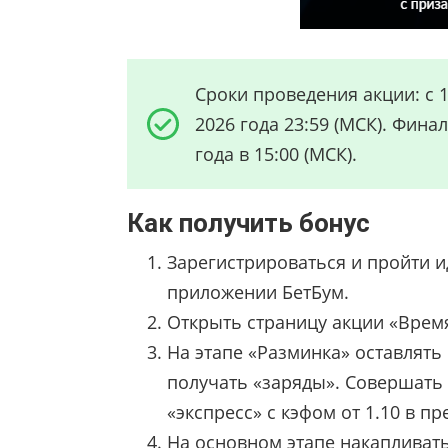
Сроки проведения акции: с 1
2026 года 23:59 (МСК). Фин
года в 15:00 (МСК).
Как получить бонус
Зарегистрироваться и пройти 
приложении БетБум.
Открыть страницу акции «Время
На этапе «Разминка» оставлять
получать «заряды». Совершать 
«экспресс» с кэфом от 1.10 в пр
На основном этапе накапливать