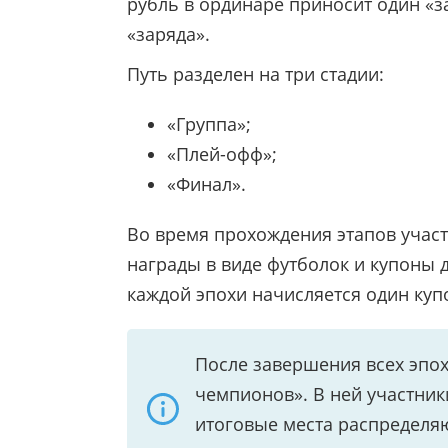
рубль в ординаре приносит один «за
«заряда».
Путь разделен на три стадии:
«Группа»;
«Плей-офф»;
«Финал».
Во время прохождения этапов учас
награды в виде футболок и купоны
каждой эпохи начисляется один куп
После завершения всех эпох
чемпионов». В ней участник
итоговые места распределя