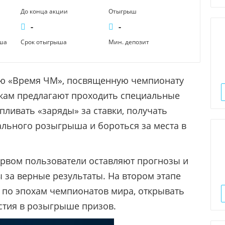
До конца акции
Отыгрыш
-
-
ша
Срок отыгрыша
Мин. депозит
ию «Время ЧМ», посвященную чемпионату
икам предлагают проходить специальные
пливать «заряды» за ставки, получать
ального розыгрыша и бороться за места в
первом пользователи оставляют прогнозы и
 за верные результаты. На втором этапе
 по эпохам чемпионатов мира, открывать
стия в розыгрыше призов.