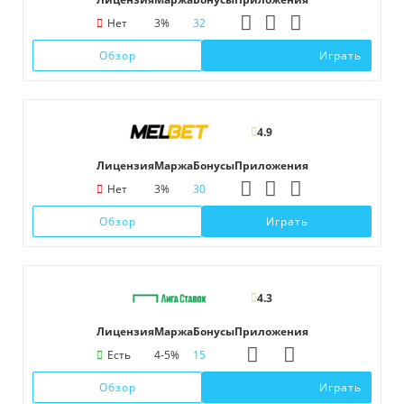
Нет
3%
32
Обзор
Играть
4.9
Лицензия
Маржа
Бонусы
Приложения
Нет
3%
30
Обзор
Играть
4.3
Лицензия
Маржа
Бонусы
Приложения
Есть
4-5%
15
Обзор
Играть