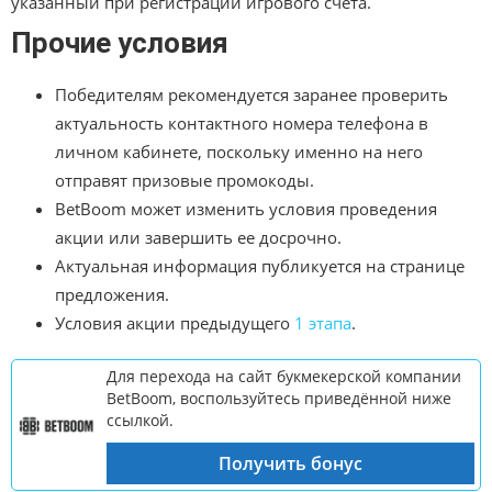
указанный при регистрации игрового счета.
Прочие условия
Победителям рекомендуется заранее проверить
актуальность контактного номера телефона в
личном кабинете, поскольку именно на него
отправят призовые промокоды.
BetBoom может изменить условия проведения
акции или завершить ее досрочно.
Актуальная информация публикуется на странице
предложения.
Условия акции предыдущего
1 этапа
.
Для перехода на сайт букмекерской компании
BetBoom, воспользуйтесь приведённой ниже
ссылкой.
Получить бонус