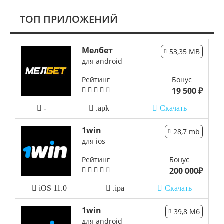
TОП ПРИЛОЖЕНИЙ
Мелбет
53,35 MB
для android
Рейтинг
Бонус
19 500 ₽
-
.apk
Скачать
1win
28,7 mb
для ios
Рейтинг
Бонус
200 000₽
iOS 11.0 +
.ipa
Скачать
1win
39,8 Мб
для android