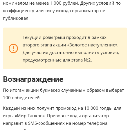
номиналом не менее 1 000 рублей. Других условий по
коэффициенту или типу исхода организатор не
публиковал.
Текущий розыгрыш проходит в рамках
второго этапа акции «Золотое наступление».
Для участия достаточно выполнить условия,
предусмотренные для этапа №2.
Вознаграждение
По итогам акции букмекер случайным образом выберет
100 победителей.
Каждый из них получит промокод на 10 000 голды для
игры «Мир Танков». Призовые коды организатор
направит в SMS-сообщениях на номер телефона,