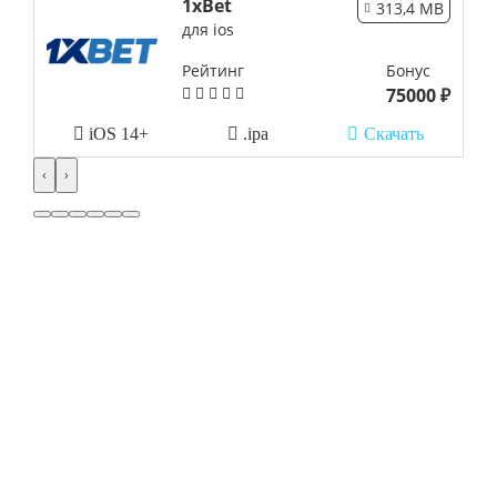
1xBet
313,4 MB
для ios
Рейтинг
Бонус
75000 ₽
iOS 14+
.ipa
Скачать
‹
›