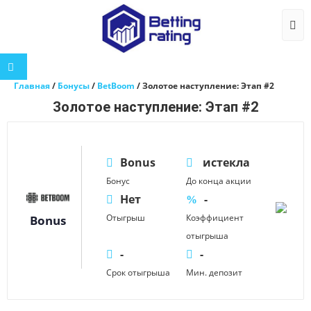
Togg
Главная
/
Бонусы
/
BetBoom
/
Золотое наступление: Этап #2
Золотое наступление: Этап #2
Bonus
истекла
Бонус
До конца акции
Нет
-
Отыгрыш
Коэффициент
Bonus
отыгрыша
-
-
Срок отыгрыша
Мин. депозит