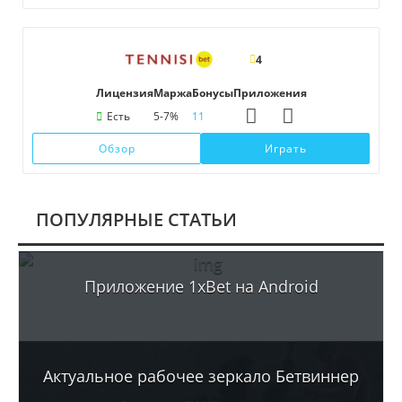
4
Лицензия
Маржа
Бонусы
Приложения
Есть
5-7%
11
Обзор
Играть
ПОПУЛЯРНЫЕ СТАТЬИ
Приложение 1xBet на Android
Актуальное рабочее зеркало Бетвиннер