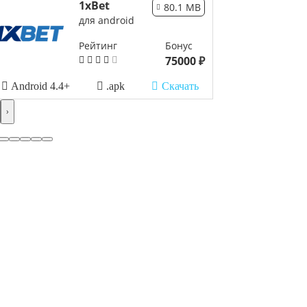
1xBet
80.1 MB
для android
Рейтинг
Бонус
75000 ₽
Android 4.4+
.apk
Скачать
›