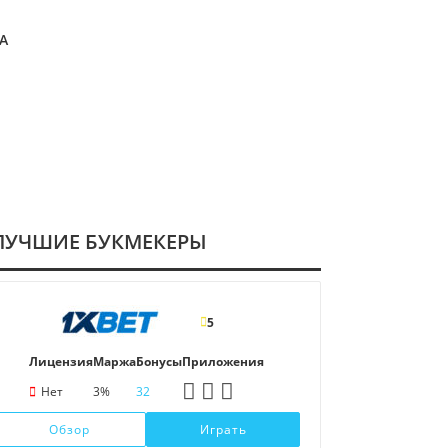
А
ЛУЧШИЕ БУКМЕКЕРЫ
5
Лицензия
Маржа
Бонусы
Приложения
Нет
3%
32
Обзор
Играть