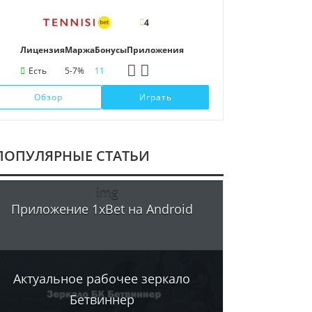
4
Лицензия
Маржа
Бонусы
Приложения
Есть
5-7%
11
Обзор
Играть
ПОПУЛЯРНЫЕ СТАТЬИ
Приложение 1xBet на Android
Актуальное рабочее зеркало
Бетвиннер