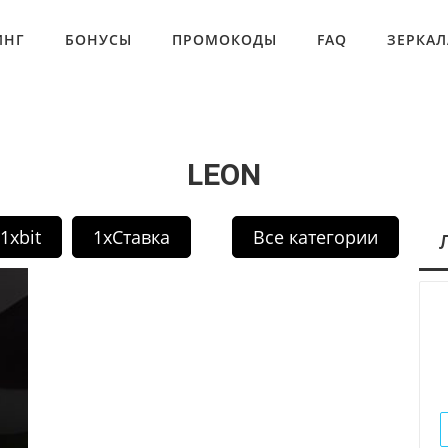
ИНГ
БОНУСЫ
ПРОМОКОДЫ
FAQ
ЗЕРКАЛ
LEON
1xbit
1xСтавка
Все категории
Betfair
Melbet
ZENIT.WIN
и с лицензией РФ