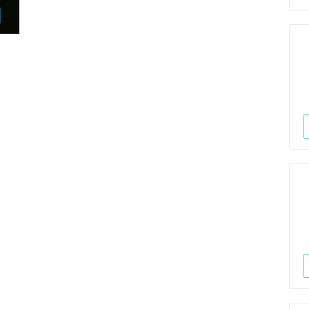
ОН
Марафонбет
МЕЛБЕТ
Олимп
ет
Фонбет