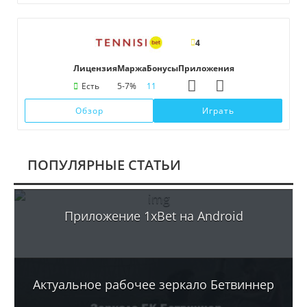
4
Лицензия
Маржа
Бонусы
Приложения
Есть
5-7%
11
Обзор
Играть
ПОПУЛЯРНЫЕ СТАТЬИ
Приложение 1xBet на Android
Актуальное рабочее зеркало Бетвиннер