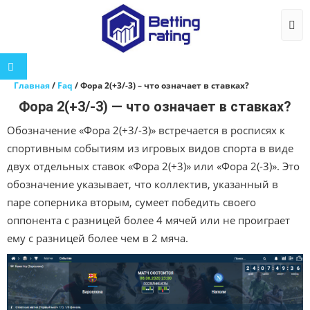
Togg
Главная
/
Faq
/
Фора 2(+3/-3) – что означает в ставках?
Фора 2(+3/-3) — что означает в ставках?
Обозначение «Фора 2(+3/-3)» встречается в росписях к
спортивным событиям из игровых видов спорта в виде
двух отдельных ставок «Фора 2(+3)» или «Фора 2(-3)». Это
обозначение указывает, что коллектив, указанный в
паре соперника вторым, сумеет победить своего
оппонента с разницей более 4 мячей или не проиграет
ему с разницей более чем в 2 мяча.