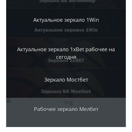
Актуальное зеркало 1Win
Актуальное зеркало 1xBet рабочее на
сегодня
Зеркало Мостбет
Рабочее зеркало Мелбет