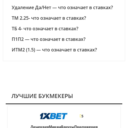
Удаление Да/Нет — что означает в ставках?
ТМ 2.25- что означает в ставках?
ТБ 4- что означает в ставках?
П1П2 — что означает в ставках?
ИТМ2 (1.5) — что означает в ставках?
ЛУЧШИЕ БУКМЕКЕРЫ
5
Лицензия
Маржа
Бонусы
Приложения