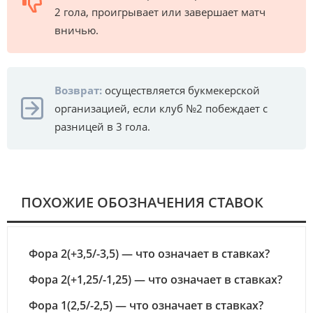
2 гола, проигрывает или завершает матч
вничью.
Возврат:
осуществляется букмекерской
организацией, если клуб №2 побеждает с
разницей в 3 гола.
ПОХОЖИЕ ОБОЗНАЧЕНИЯ СТАВОК
Фора 2(+3,5/-3,5) — что означает в ставках?
Фора 2(+1,25/-1,25) — что означает в ставках?
Фора 1(2,5/-2,5) — что означает в ставках?