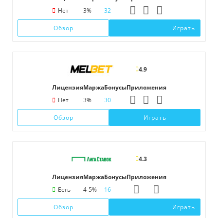
Нет
3%
32
Обзор
Играть
4.9
Лицензия
Маржа
Бонусы
Приложения
Нет
3%
30
Обзор
Играть
4.3
Лицензия
Маржа
Бонусы
Приложения
Есть
4-5%
16
Обзор
Играть