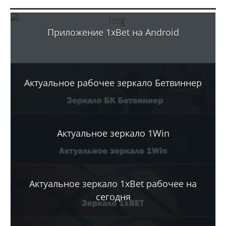
Приложение 1xBet на Android
Актуальное рабочее зеркало Бетвиннер
Актуальное зеркало 1Win
Актуальное зеркало 1xBet рабочее на
сегодня