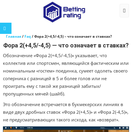
Togg
Главная
/
Faq
/
Фора 2(+4,5/-4,5) – что означает в ставках?
Фора 2(+4,5/-4,5) — что означает в ставках?
Обозначение «Фора 2(+4,5/-4,5)» указывает, что
коллектив или спортсмен, являющийся фактическим или
номинальным «гостем» поединка, сумеет одолеть своего
соперника с разницей в 5 и более голов или не
проиграть ему с такой же разницей забитых/
пропущенных мячей (шайб).
Это обозначение встречается в букмекерских линиях в
виде двух дробных ставок «Фора 2(+4,5)» и «Фора 2(-4,5)»,
не предусматривающих такого исхода, как «возврат».