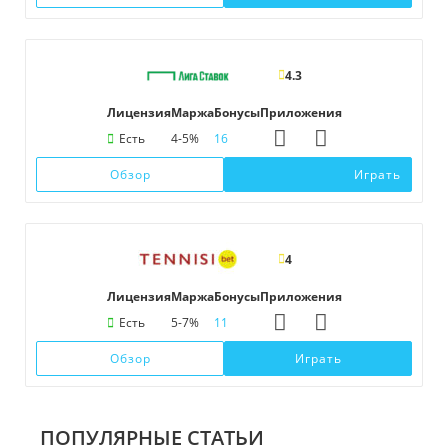
4.3
Лицензия
Маржа
Бонусы
Приложения
Есть
4-5%
16
Обзор
Играть
4
Лицензия
Маржа
Бонусы
Приложения
Есть
5-7%
11
Обзор
Играть
ПОПУЛЯРНЫЕ СТАТЬИ