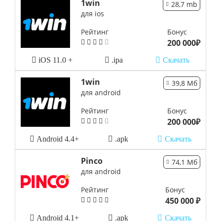
1win
28,7 mb
для ios
Рейтинг
Бонус
200 000₽
iOS 11.0 +
.ipa
Скачать
1win
39,8 Мб
для android
Рейтинг
Бонус
200 000₽
Android 4.4+
.apk
Скачать
Pinco
74,1 Мб
для android
Рейтинг
Бонус
450 000 ₽
Android 4.1+
.apk
Скачать