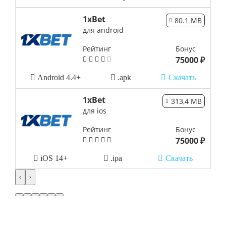
1xBet
80.1 MB
для android
Рейтинг
Бонус
75000 ₽
Android 4.4+
.apk
Скачать
1xBet
313,4 MB
для ios
Рейтинг
Бонус
75000 ₽
iOS 14+
.ipa
Скачать
‹
›