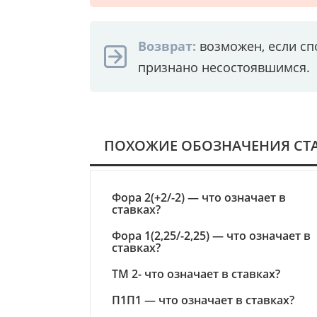
Возврат:
возможен, если сп
признано несостоявшимся.
ПОХОЖИЕ ОБОЗНАЧЕНИЯ СТ
Фора 2(+2/-2) — что означает в
ставках?
Фора 1(2,25/-2,25) — что означает в
ставках?
ТМ 2- что означает в ставках?
П1П1 — что означает в ставках?