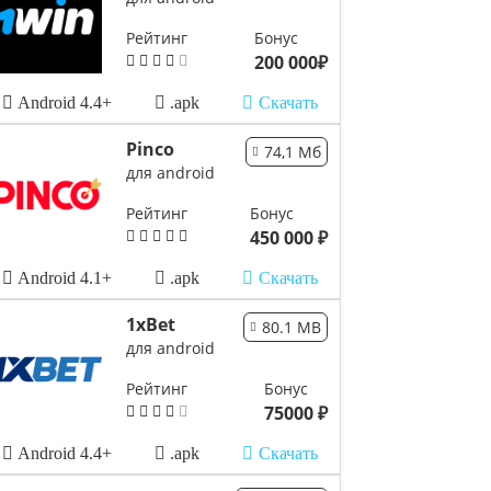
Рейтинг
Бонус
200 000₽
Android 4.4+
.apk
Скачать
Pinco
74,1 Мб
для android
Рейтинг
Бонус
450 000 ₽
Android 4.1+
.apk
Скачать
1xBet
80.1 MB
для android
Рейтинг
Бонус
75000 ₽
Android 4.4+
.apk
Скачать