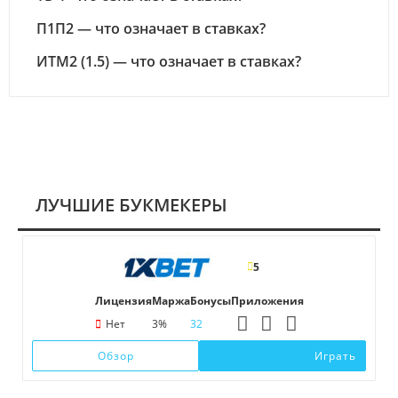
П1П2 — что означает в ставках?
ИТМ2 (1.5) — что означает в ставках?
ЛУЧШИЕ БУКМЕКЕРЫ
5
Лицензия
Маржа
Бонусы
Приложения
Нет
3%
32
Обзор
Играть