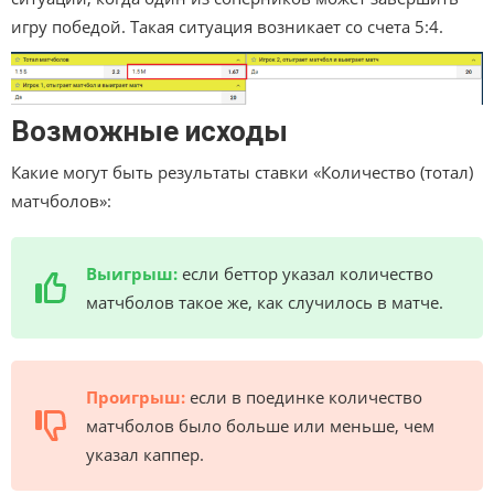
игру победой. Такая ситуация возникает со счета 5:4.
Возможные исходы
Какие могут быть результаты ставки «Количество (тотал)
матчболов»:
Выигрыш:
если беттор указал количество
матчболов такое же, как случилось в матче.
Проигрыш:
если в поединке количество
матчболов было больше или меньше, чем
указал каппер.