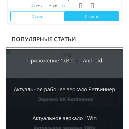
Есть
5-7%
11
Обзор
Играть
ПОПУЛЯРНЫЕ СТАТЬИ
Приложение 1xBet на Android
Актуальное рабочее зеркало Бетвиннер
Актуальное зеркало 1Win