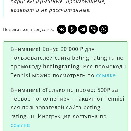
пари: выигрышные, проигрышные,
возврат и не рассчитанные.
Поделиться в соц сетях:
Внимание!
Бонус 20 000 ₽ для
пользователей сайта beting-rating.ru
по
промокоду
betingrating
. Все промокоды
Tennisi можно посмотреть по
ссылке
Внимание!
«Только по промо: 500₽ за
первое пополнение» — акция от Tennisi
для пользователей сайта beting-
rating.ru
. Инструкция доступна по
ссылке