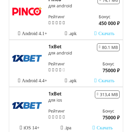
74,1 Мб
для android
Рейтинг
Бонус
450 000 ₽
Android 4.1+
.apk
Скачать
1xBet
80.1 MB
для android
Рейтинг
Бонус
75000 ₽
Android 4.4+
.apk
Скачать
1xBet
313,4 MB
для ios
Рейтинг
Бонус
75000 ₽
iOS 14+
.ipa
Скачать