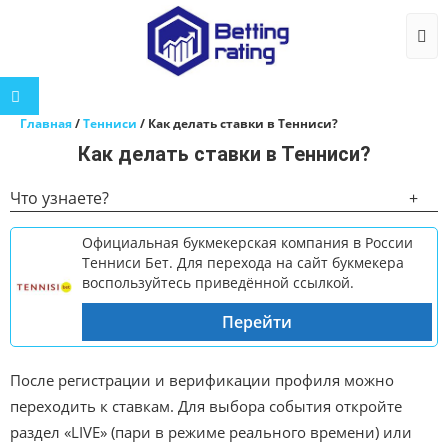
Togg
Главная
/
Тенниси
/
Как делать ставки в Тенниси?
Как делать ставки в Тенниси?
Что узнаете?
+
Официальная букмекерская компания в России
Тенниси Бет. Для перехода на сайт букмекера
воспользуйтесь приведённой ссылкой.
Перейти
После регистрации и верификации профиля можно
переходить к ставкам. Для выбора события откройте
раздел «LIVE» (пари в режиме реального времени) или