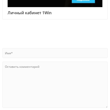
Личный кабинет 1Win