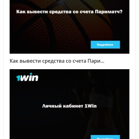
Как вывести средства со счета Пари...