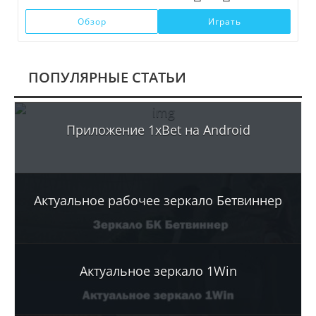
Обзор
Играть
ПОПУЛЯРНЫЕ СТАТЬИ
Приложение 1xBet на Android
Актуальное рабочее зеркало Бетвиннер
Актуальное зеркало 1Win