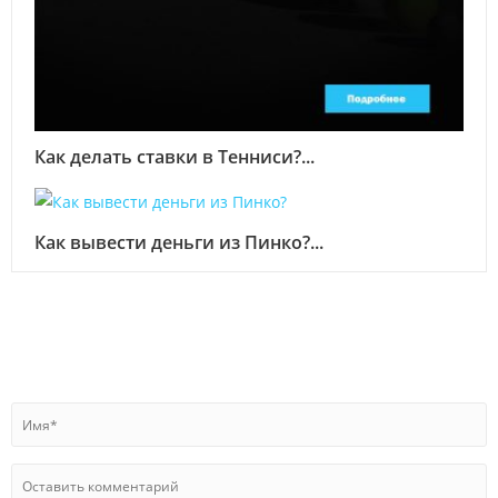
Как делать ставки в Тенниси?...
Как вывести деньги из Пинко?...