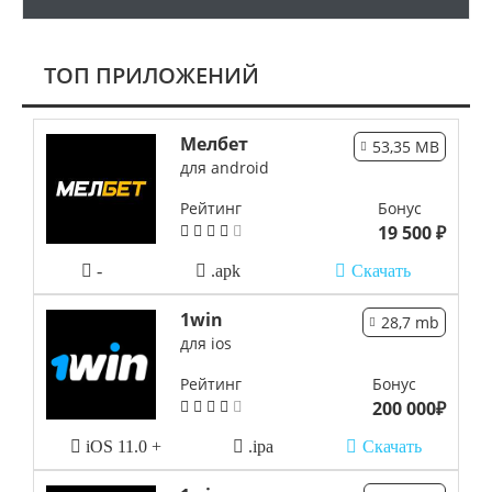
TОП ПРИЛОЖЕНИЙ
Мелбет
53,35 MB
для android
Рейтинг
Бонус
19 500 ₽
-
.apk
Скачать
1win
28,7 mb
для ios
Рейтинг
Бонус
200 000₽
iOS 11.0 +
.ipa
Скачать