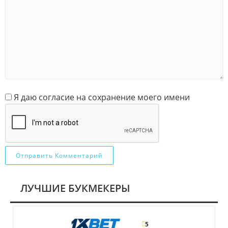
Я даю согласие на сохранение моего имени
ЛУЧШИЕ БУКМЕКЕРЫ
5