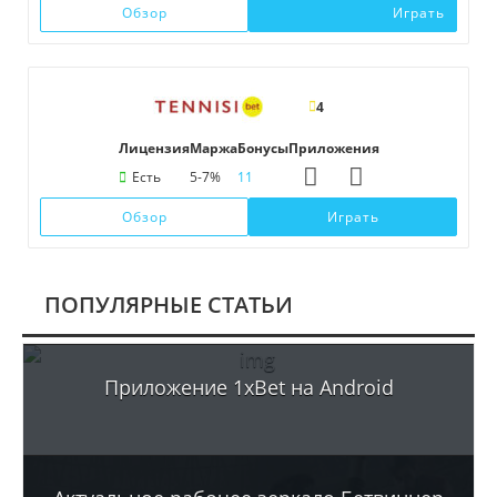
Обзор
Играть
4
Лицензия
Маржа
Бонусы
Приложения
Есть
5-7%
11
Обзор
Играть
ПОПУЛЯРНЫЕ СТАТЬИ
Приложение 1xBet на Android