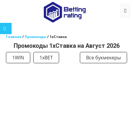
Togg
Главная
/
Промокоды
/
1xСтавка
Промокоды 1xСтавка на Август 2026
1WIN
1xBET
Все букмекеры
1xBit
Betboom
Betwinner
Melbet
PINCO
Tennisi
Балтбет
Бетсити
Винлайн
Леон