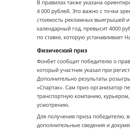
В правилах также указана ориентир
4 000 рублей. Это важно с точки зр
стоимость рекламных выигрышей и 
календарный год, превысит 4000 р
по ставке, которую устанавливает Н
Физический приз
Фонбет сообщит победителю о прав
который участник указал при регис
Дополнительно результаты розыгры
«Спартак». Сам приз организатор п
транспортную компанию, курьером,
усмотрению.
Для получения приза победителю, в
дополнительные сведения и докумен