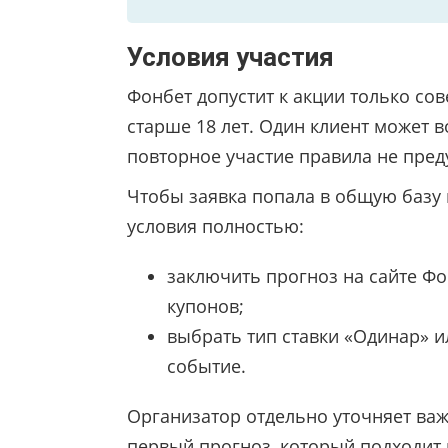
Условия участия
Фонбет допустит к акции только с
старше 18 лет. Один клиент может 
повторное участие правила не пред
Чтобы заявка попала в общую базу 
условия полностью:
заключить прогноз на сайте Фо
купонов;
выбрать тип ставки «Одинар» и
событие.
Организатор отдельно уточняет важ
первый прогноз, который подходит 