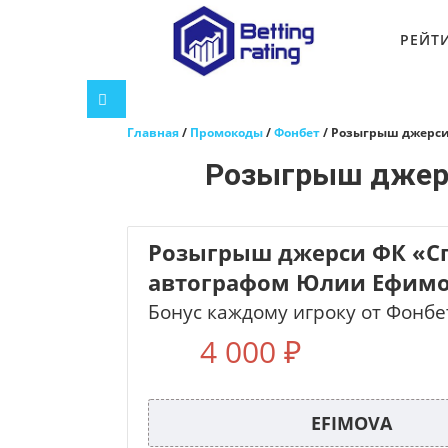
РЕЙТ
Главная
/
Промокоды
/
Фонбет
/
Розыгрыш джерси
Розыгрыш джерс
Розыгрыш джерси ФК «Сп
автографом Юлии Ефим
Бонус каждому игроку от Фонбе
4 000 ₽
EFIMOVA