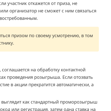
ли участник откажется от приза, не
или организатор не сможет с ним связаться
евостребованным.
ться призом по своему усмотрению, в том
стнику.
, соглашается на обработку контактной
ках проведения розыгрыша. Если отозвать
астие в акции прекратится автоматически, а
т выглядит как стандартный проморозыгрыш
код или регистрация, затем одна ставка на