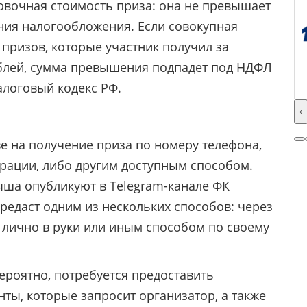
овочная стоимость приза: она не превышает
ения налогообложения. Если совокупная
призов, которые участник получил за
ублей, сумма превышения подпадет под НДФЛ
алоговый кодекс РФ.
‹
е на получение приза по номеру телефона,
трации, либо другим доступным способом.
ша опубликуют в Telegram-канале ФК
ередаст одним из нескольких способов: через
 лично в руки или иным способом по своему
ероятно, потребуется предоставить
ты, которые запросит организатор, а также