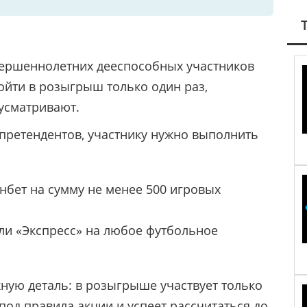
овершеннолетних дееспособных участников
войти в розыгрыш только один раз,
усматривают.
претендентов, участнику нужно выполнить
нбет на сумму не менее 500 игровых
ли «Экспресс» на любое футбольное
ную деталь: в розыгрыше участвует только
под правила акции и успеет рассчитаться до