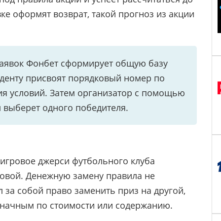
вке оформят возврат, такой прогноз из акции
аявок Фонбет сформирует общую базу
нденту присвоят порядковый номер по
я условий. Затем организатор с помощью
 выберет одного победителя.
 игровое джерси футбольного клуба
овой. Денежную замену правила не
 за собой право заменить приз на другой,
значным по стоимости или содержанию.