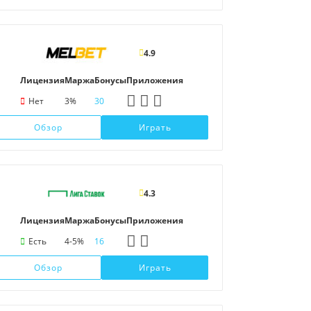
4.9
Лицензия
Маржа
Бонусы
Приложения
Нет
3%
30
Обзор
Играть
4.3
Лицензия
Маржа
Бонусы
Приложения
Есть
4-5%
16
Обзор
Играть