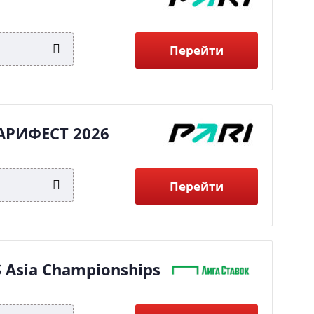
Перейти
АРИФЕСТ 2026
Перейти
Asia Championships