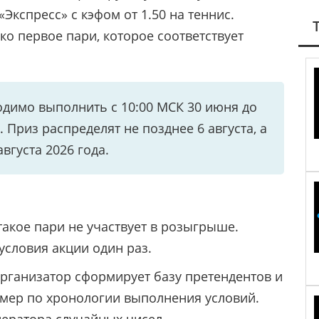
Экспресс» с кэфом от 1.50 на теннис.
о первое пари, которое соответствует
одимо выполнить с 10:00 МСК 30 июня до
. Приз распределят не позднее 6 августа, а
вгуста 2026 года.
такое пари не участвует в розыгрыше.
словия акции один раз.
рганизатор сформирует базу претендентов и
мер по хронологии выполнения условий.