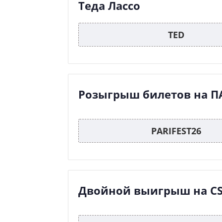
Теда Лассо
TED
Розыгрыш билетов на П
PARIFEST26
Двойной выигрыш на CS 