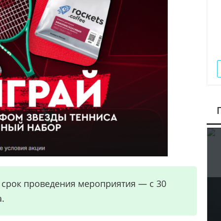
срок проведения мероприятия — с 30
.