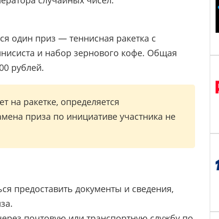
ератора случайных чисел.
я один приз — теннисная ракетка с
нисиста и набор зернового кофе. Общая
00 рублей.
ет на ракетке, определяется
мена приза по инициативе участника не
ся предоставить документы и сведения,
за.
через почтовую или транспортную службу по