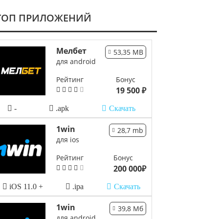
TОП ПРИЛОЖЕНИЙ
Мелбет
53,35 MB
для android
Рейтинг
Бонус
19 500 ₽
-
.apk
Скачать
1win
28,7 mb
для ios
Рейтинг
Бонус
200 000₽
iOS 11.0 +
.ipa
Скачать
1win
39,8 Мб
для android