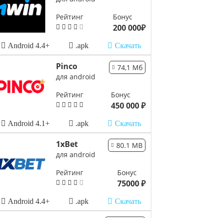
Рейтинг
Бонус
200 000₽
Android 4.4+
.apk
Скачать
Pinco
74,1 Мб
для android
Рейтинг
Бонус
450 000 ₽
Android 4.1+
.apk
Скачать
1xBet
80.1 MB
для android
Рейтинг
Бонус
75000 ₽
Android 4.4+
.apk
Скачать