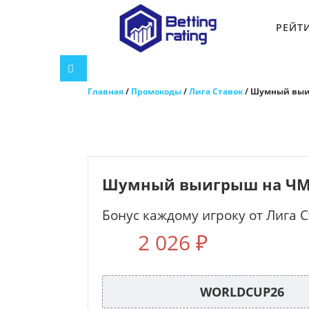
РЕЙТ
Главная
/
Промокоды
/
Лига Ставок
/
Шумный выи
Шумный выигрыш на ЧМ
Бонус каждому игроку от Лига 
2 026 ₽
WORLDCUP26