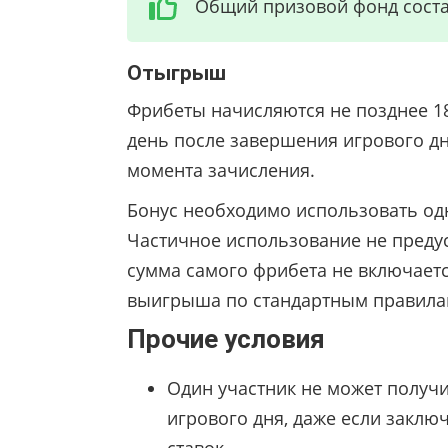
Общий призовой фонд состав
Отыгрыш
Фрибеты начисляются не позднее 1
день после завершения игрового дня
момента зачисления.
Бонус необходимо использовать од
Частичное использование не преду
сумма самого фрибета не включаетс
выигрыша по стандартным правила
Прочие условия
Один участник не может получи
игрового дня, даже если закл
ставок.