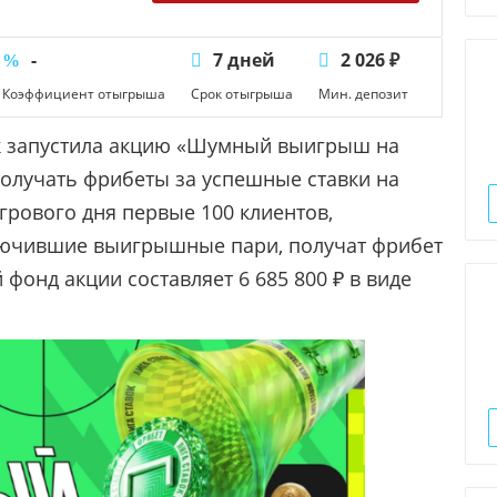
-
7 дней
2 026 ₽
Коэффициент отыгрыша
Срок отыгрыша
Мин. депозит
к запустила акцию «Шумный выигрыш на
получать фрибеты за успешные ставки на
грового дня первые 100 клиентов,
лючившие выигрышные пари, получат фрибет
фонд акции составляет 6 685 800 ₽ в виде