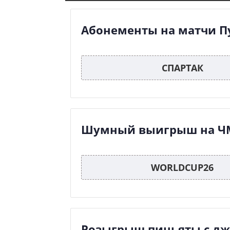
Абонементы на матчи П
СПАРТАК
Шумный выигрыш на ЧМ
WORLDCUP26
Розыгрыш пиньяты с дж