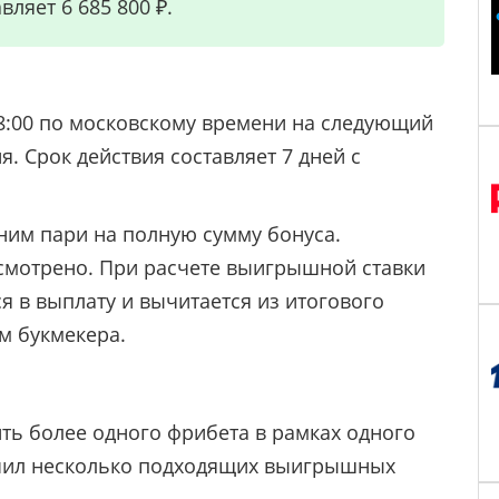
ляет 6 685 800 ₽.
8:00 по московскому времени на следующий
. Срок действия составляет 7 дней с
ним пари на полную сумму бонуса.
смотрено. При расчете выигрышной ставки
я в выплату и вычитается из итогового
м букмекера.
ть более одного фрибета в рамках одного
ючил несколько подходящих выигрышных