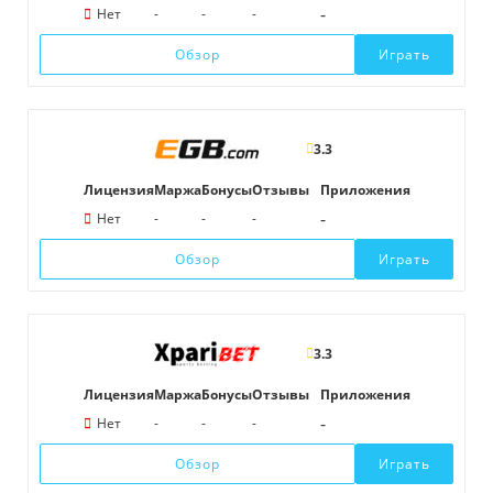
-
Нет
-
-
-
Обзор
Играть
3.3
Лицензия
Маржа
Бонусы
Отзывы
Приложения
-
Нет
-
-
-
Обзор
Играть
3.3
Лицензия
Маржа
Бонусы
Отзывы
Приложения
-
Нет
-
-
-
Обзор
Играть