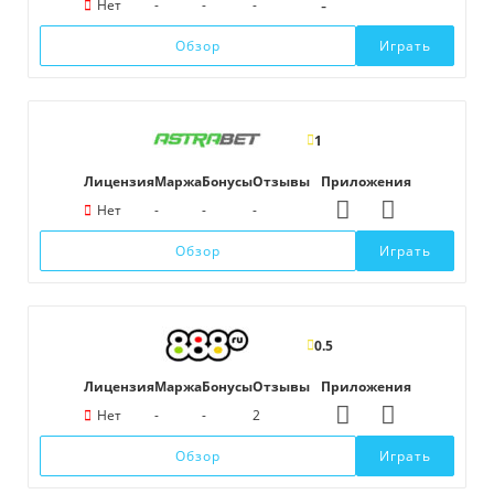
-
Нет
-
-
-
Обзор
Играть
1
Лицензия
Маржа
Бонусы
Отзывы
Приложения
Нет
-
-
-
Обзор
Играть
0.5
Лицензия
Маржа
Бонусы
Отзывы
Приложения
Нет
-
-
2
Обзор
Играть