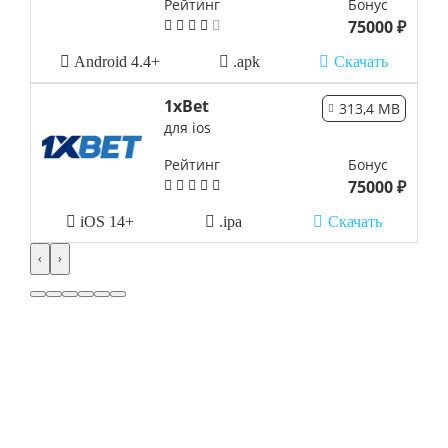
Рейтинг
Бонус
75000 ₽
Android 4.4+
.apk
Скачать
1xBet
313,4 MB
для ios
Рейтинг
Бонус
75000 ₽
iOS 14+
.ipa
Скачать
‹
›