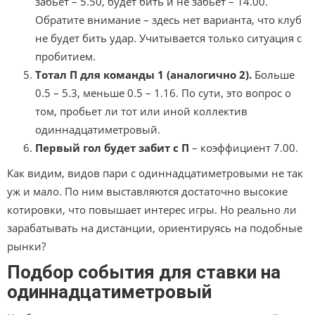
забьет – 5.50, будет бить и не забьет – 14.00.
Обратите внимание – здесь нет варианта, что клуб
не будет бить удар. Учитывается только ситуация с
пробитием.
Тотал П для команды 1 (аналогично 2).
Больше
0.5 – 5.3, меньше 0.5 – 1.16. По сути, это вопрос о
том, пробьет ли тот или иной коллектив
одиннадцатиметровый.
Первый гол будет забит с П
– коэффициент 7.00.
Как видим, видов пари с одиннадцатиметровыми не так
уж и мало. По ним выставляются достаточно высокие
котировки, что повышает интерес игры. Но реально ли
зарабатывать на дистанции, ориентируясь на подобные
рынки?
Подбор события для ставки на
одиннадцатиметровый