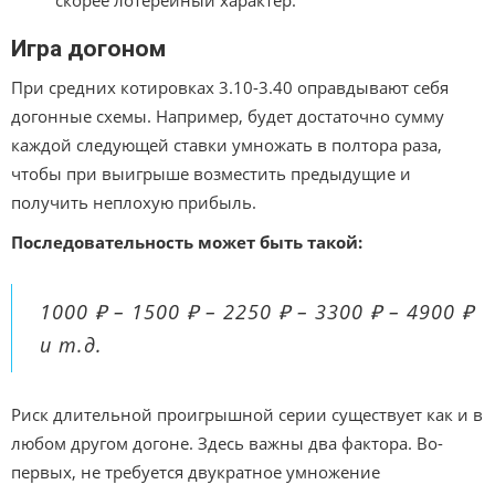
Игра догоном
При средних котировках 3.10-3.40 оправдывают себя
догонные схемы. Например, будет достаточно сумму
каждой следующей ставки умножать в полтора раза,
чтобы при выигрыше возместить предыдущие и
получить неплохую прибыль.
Последовательность может быть такой:
1000 ₽ – 1500 ₽ – 2250 ₽ – 3300 ₽ – 4900 ₽
и т.д.
Риск длительной проигрышной серии существует как и в
любом другом догоне. Здесь важны два фактора. Во-
первых, не требуется двукратное умножение