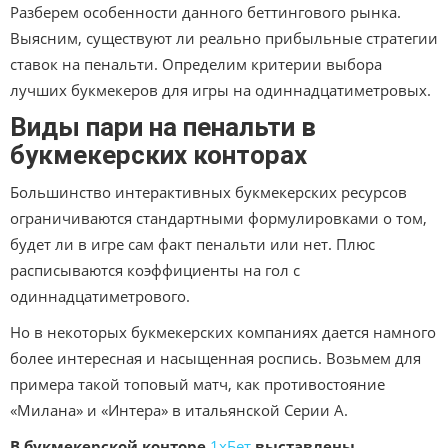
Разберем особенности данного беттингового рынка.
Выясним, существуют ли реально прибыльные стратегии
ставок на пенальти. Определим критерии выбора
лучших букмекеров для игры на одиннадцатиметровых.
Виды пари на пенальти в
букмекерских конторах
Большинство интерактивных букмекерских ресурсов
ограничиваются стандартными формулировками о том,
будет ли в игре сам факт пенальти или нет. Плюс
расписываются коэффициенты на гол с
одиннадцатиметрового.
Но в некоторых букмекерских компаниях дается намного
более интересная и насыщенная роспись. Возьмем для
примера такой топовый матч, как противостояние
«Милана» и «Интера» в итальянской Серии А.
В букмекерской конторе
1хБет
выставлены