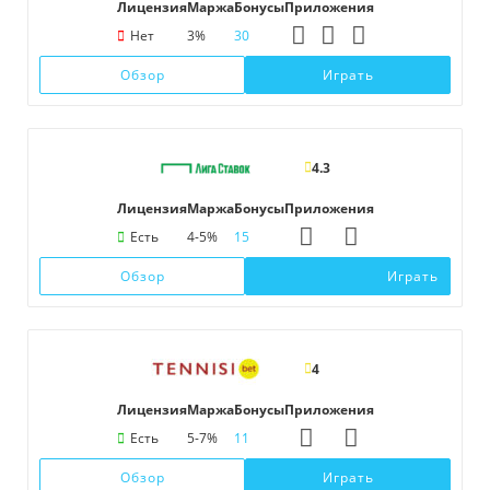
Лицензия
Маржа
Бонусы
Приложения
Нет
3%
30
Обзор
Играть
4.3
Лицензия
Маржа
Бонусы
Приложения
Есть
4-5%
15
Обзор
Играть
4
Лицензия
Маржа
Бонусы
Приложения
Есть
5-7%
11
Обзор
Играть