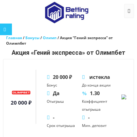
Togg
Главная
/
Бонусы
/
Олимп
/
Акция “Гений экспресса” от
Олимпбет
Акция «Гений экспресса» от Олимпбет
20 000 ₽
истекла
Бонус
До конца акции
Да
1.30
Отыгрыш
Коэффициент
20 000 ₽
отыгрыша
-
-
Срок отыгрыша
Мин. депозит