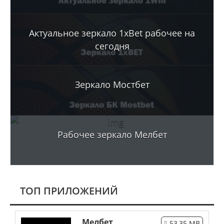
Актуальное зеркало 1xBet рабочее на
сегодня
Зеркало Мостбет
Рабочее зеркало Мелбет
TОП ПРИЛОЖЕНИЙ
Мелбет
53,35 MB