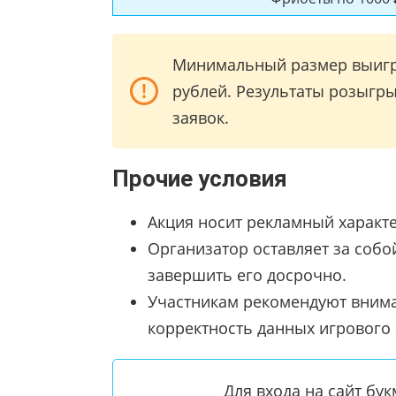
Минимальный размер выигры
рублей. Результаты розыгр
заявок.
Прочие условия
Акция носит рекламный характе
Организатор оставляет за соб
завершить его досрочно.
Участникам рекомендуют внима
корректность данных игрового 
Для входа на сайт бу