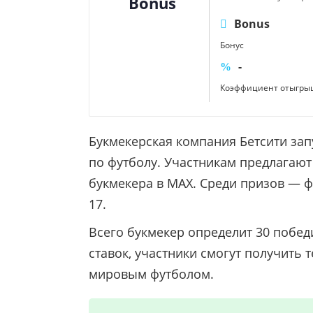
Bonus
Bonus
Бонус
-
Коэффициент отыгры
Букмекерская компания Бетсити за
по футболу. Участникам предлагаю
букмекера в MAX. Среди призов — 
17.
Всего букмекер определит 30 побе
ставок, участники смогут получить 
мировым футболом.