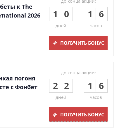
до конца акции:
беты к The
1
0
1
6
rnational 2026
дней
часов
ПОЛУЧИТЬ БОНУС
до конца акции:
икая погоня
2
2
1
6
сте с Фонбет
дней
часов
ПОЛУЧИТЬ БОНУС