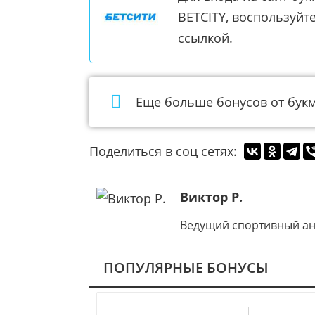
BETCITY, воспользуйт
ссылкой.
Еще больше бонусов от бук
Поделиться в соц сетях:
Виктор Р.
Ведущий спортивный ана
ПОПУЛЯРНЫЕ БОНУСЫ