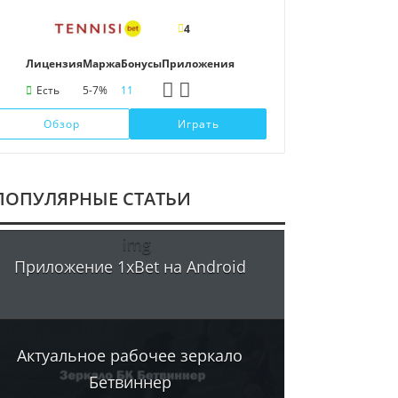
4
Лицензия
Маржа
Бонусы
Приложения
Есть
5-7%
11
Обзор
Играть
ПОПУЛЯРНЫЕ СТАТЬИ
Приложение 1xBet на Android
Актуальное рабочее зеркало
Бетвиннер