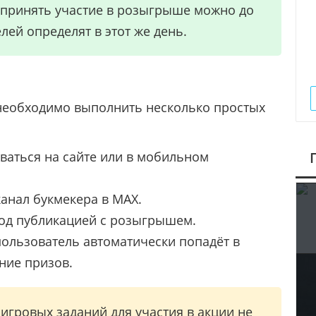
принять участие в розыгрыше можно до
лей определят в этот же день.
 необходимо выполнить несколько простых
ваться на сайте или в мобильном
анал букмекера в MAX.
под публикацией с розыгрышем.
пользователь автоматически попадёт в
ние призов.
игровых заданий для участия в акции не