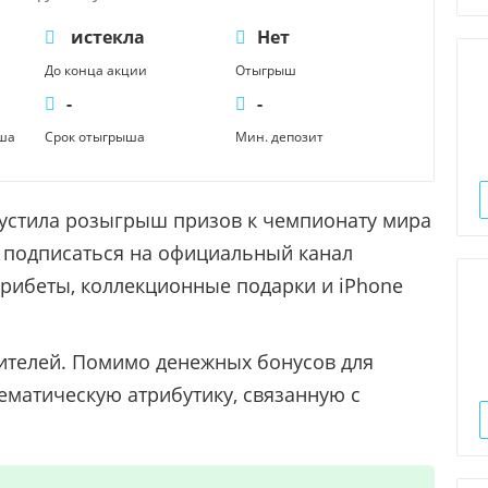
истекла
Нет
До конца акции
Отыгрыш
-
-
ша
Срок отыгрыша
Мин. депозит
пустила розыгрыш призов к чемпионату мира
т подписаться на официальный канал
фрибеты, коллекционные подарки и iPhone
дителей. Помимо денежных бонусов для
тематическую атрибутику, связанную с