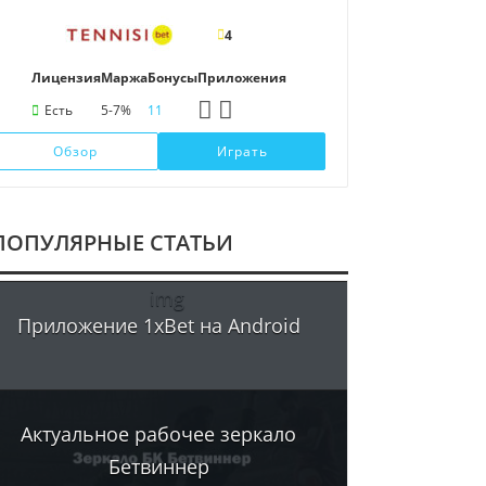
4
Лицензия
Маржа
Бонусы
Приложения
Есть
5-7%
11
Обзор
Играть
ПОПУЛЯРНЫЕ СТАТЬИ
Приложение 1xBet на Android
Актуальное рабочее зеркало
Бетвиннер