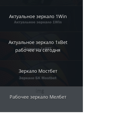
Актуальное зеркало 1Win
Актуальное зеркало 1xBet
рабочее на сегодня
Зеркало Мостбет
Рабочее зеркало Мелбет