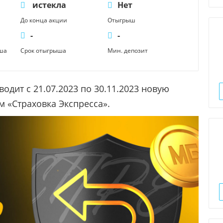
истекла
Нет
До конца акции
Отыгрыш
-
-
ша
Срок отыгрыша
Мин. депозит
одит с 21.07.2023 по 30.11.2023 новую
 «Страховка Экспресса».