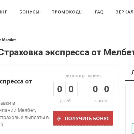
ИНГ
БОНУСЫ
ПРОМОКОДЫ
FAQ
ЗЕРКАЛ
т Мелбет
Страховка экспресса от Мелбе
до конца акции:
спресса от
0
0
0
0
дней
часов
тавки в
мпании Мелбет,
страховые выплаты в
ПОЛУЧИТЬ БОНУС
а.