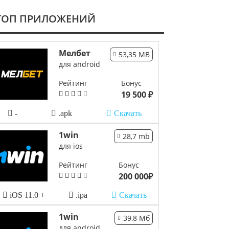
TОП ПРИЛОЖЕНИЙ
Мелбет
53,35 MB
для android
Рейтинг
Бонус
19 500 ₽
-
.apk
Скачать
1win
28,7 mb
для ios
Рейтинг
Бонус
200 000₽
iOS 11.0 +
.ipa
Скачать
1win
39,8 Мб
для android