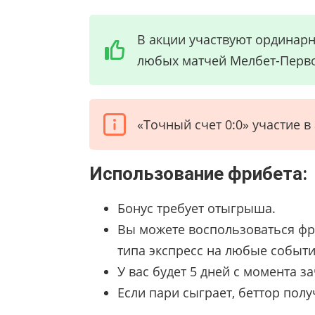
В акции участвуют ординарн
любых матчей Мелбет-Перво
«Точный счет 0:0» участие в
Использование фрибета:
Бонус требует отыгрыша.
Вы можете воспользоваться фр
типа экспресс на любые события
У вас будет 5 дней с момента з
Если пари сыграет, беттор пол