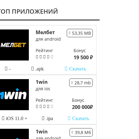
TОП ПРИЛОЖЕНИЙ
Мелбет
53,35 MB
для android
Рейтинг
Бонус
19 500 ₽
-
.apk
Скачать
1win
28,7 mb
для ios
Рейтинг
Бонус
200 000₽
iOS 11.0 +
.ipa
Скачать
1win
39,8 Мб
для android