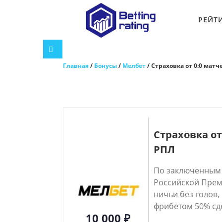
РЕЙТ
Главная
/
Бонусы
/
Мелбет
/
Страховка от 0:0 матч
Страховка от
РПЛ
По заключенным 
Российской Прем
ничьи без голов,
фрибетом 50% сд
10 000 ₽