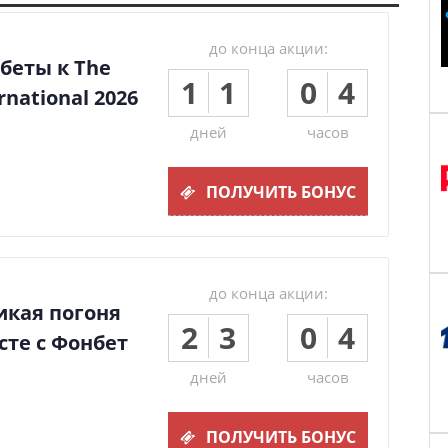
до конца акции:
беты к The
1
1
0
4
rnational 2026
дней
часов
ПОЛУЧИТЬ БОНУС
до конца акции:
икая погоня
2
3
0
4
сте с Фонбет
дней
часов
ПОЛУЧИТЬ БОНУС