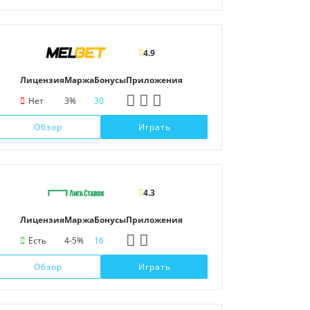
4.9
Лицензия
Маржа
Бонусы
Приложения
Нет
3%
30
Обзор
Играть
4.3
Лицензия
Маржа
Бонусы
Приложения
Есть
4-5%
16
Обзор
Играть