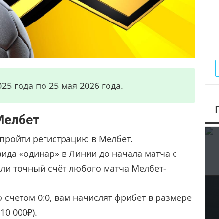
25 года по 25 мая 2026 года.
Мелбет
пройти регистрацию в Мелбет.
вида «одинар» в Линии до начала матча с
 или точный счёт любого матча Мелбет-
 счетом 0:0, вам начислят фрибет в размере
10 000₽).