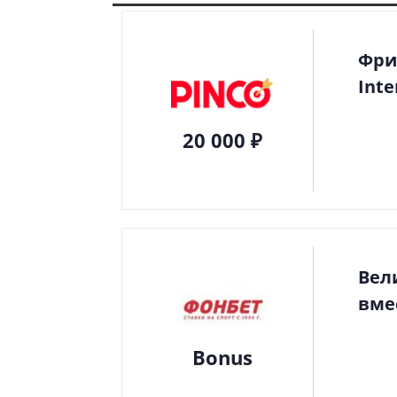
Фри
Inte
20 000 ₽
Вел
вме
Bonus