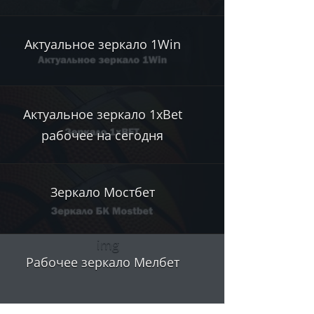
Актуальное зеркало 1Win
Актуальное зеркало 1xBet
рабочее на сегодня
Зеркало Мостбет
Рабочее зеркало Мелбет