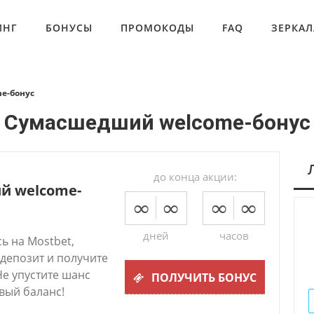
ИНГ
БОНУСЫ
ПРОМОКОДЫ
FAQ
ЗЕРКАЛ
e-бонус
Сумасшедший welcome-бонус
до конца акции:
й welcome-
∞
∞
∞
∞
дней
часов
ь на Mostbet,
депозит и получите
Не упустите шанс
ПОЛУЧИТЬ БОНУС
вый баланс!