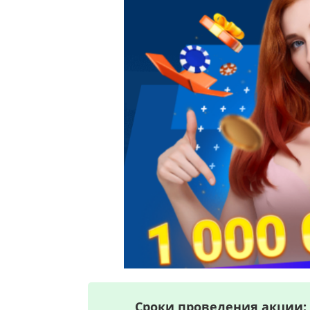
Сроки проведения акции: