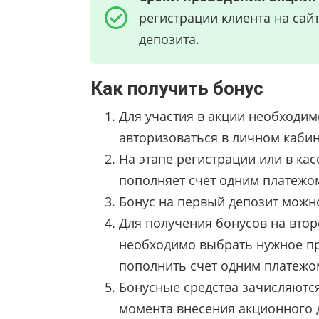
регистрации клиента на сай
депозита.
Как получить бонус
Для участия в акции необходим
авторизоваться в личном кабин
На этапе регистрации или в кас
пополняет счет одним платежо
Бонус на первый депозит можн
Для получения бонусов на втор
необходимо выбрать нужное пр
пополнить счет одним платежо
Бонусные средства зачисляются
момента внесения акционного 