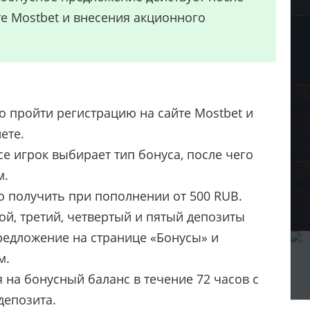
те Mostbet и внесения акционного
о пройти регистрацию на сайте Mostbet и
ете.
се игрок выбирает тип бонуса, после чего
м.
о получить при пополнении от 500 RUB.
ой, третий, четвертый и пятый депозиты
едложение на странице «Бонусы» и
м.
 на бонусный баланс в течение 72 часов с
депозита.