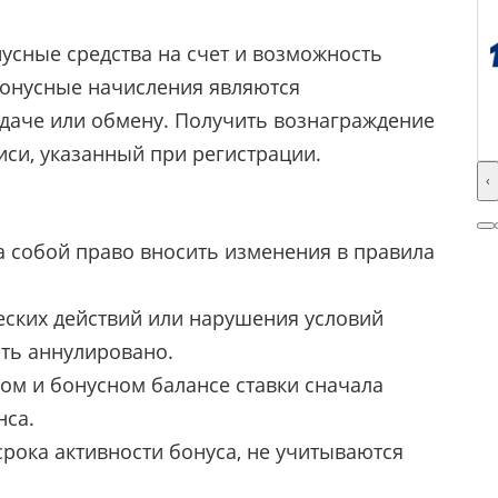
нусные средства на счет и возможность
бонусные начисления являются
даче или обмену. Получить вознаграждение
иси, указанный при регистрации.
‹
а собой право вносить изменения в правила
ских действий или нарушения условий
ыть аннулировано.
ом и бонусном балансе ставки сначала
нса.
срока активности бонуса, не учитываются