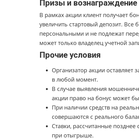
Призы и вознаграждение
В рамках акции клиент получает бо
увеличить стартовый депозит. Все 
персональными и не подлежат пере
может только владелец учетной зап
Прочие условия
Организатор акции оставляет з
в любой момент.
В случае выявления мошенниче
акции право на бонус может б
При наличии средств на реальн
совершаются с реального бала
Ставки, рассчитанные позднее 
при отыгрыше.