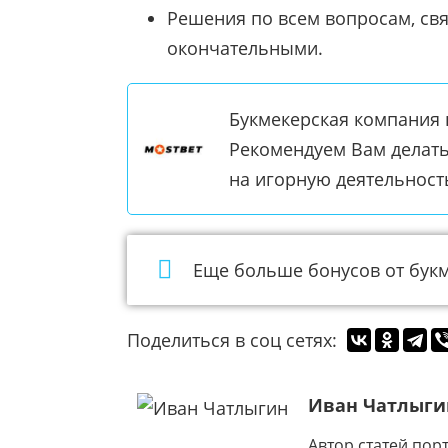
Решения по всем вопросам, св
окончательными.
Букмекерская компания 
Рекомендуем Вам делать
на игорную деятельност
Еще больше бонусов от бук
Поделиться в соц сетях:
Иван Чатлыги
Автор статей порт