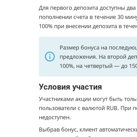
Для первого депозита доступны дв
пополнении счета в течение 30 мин
100% при внесении депозита в течен
Размер бонуса на последую
предложения. На второй деп
100%, на четвертый — до 15
Условия участия
Участниками акции могут быть тол
пользователи с валютой RUB. При п
недоступен.
Выбрав бонус, клиент автоматическ