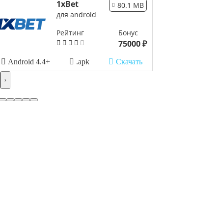
1xBet
80.1 MB
для android
Рейтинг
Бонус
75000 ₽
Android 4.4+
.apk
Скачать
›