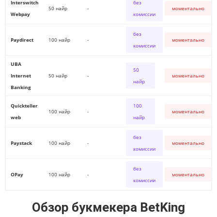
Interswitch
без
50 найр
-
моментально
Webpay
комиссии
без
Paydirect
100 найр
-
моментально
комиссии
UBA
50
Internet
50 найр
-
моментально
найр
Banking
Quickteller
100
100 найр
-
моментально
web
найр
без
Paystack
100 найр
-
моментально
комиссии
без
OPay
100 найр
-
моментально
комиссии
Обзор букмекера BetKing