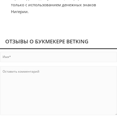
только с использованием денежных знаков
Нигерии.
ОТЗЫВЫ О БУКМЕКЕРЕ BETKING