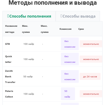
Методы пополнения и вывода
Способы пополнения
Способы вывода
Название
Мин.
Макс.
Комиссия
Срок
метода
сумма
сумма
без
GTB
100 найр
-
моментально
комиссии
Quick
без
100 найр
-
моментально
teller
комиссии
Zenith
без
Bank
50 найр
-
до 24 часов
комиссии
Transfer
Polaris
50
100 найр
-
моментально
Collect
найр