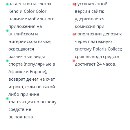
на деньги на слотах
русскоязычной
Keno и Color Color;
версии сайта;
наличие мобильного
удерживается
приложения на
комиссия при
английском и
пополнении депозита
нигерийском языке;
через платежную
освещаются
систему Polaris Collect;
различные виды
срок вывода средств
спорта (популярные в
достигает 24 часов.
Африке и Европе);
возврат денег на счет
игрока, если по какой-
либо причине
транзакция по выводу
средств не
выполнена.