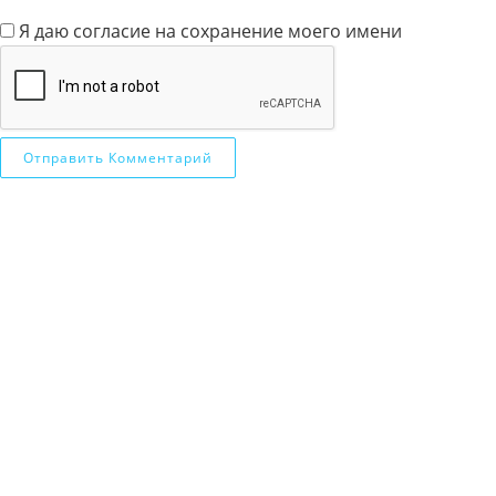
Я даю согласие на сохранение моего имени