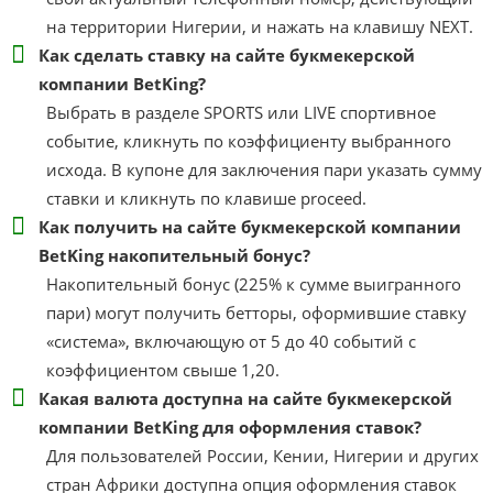
на территории Нигерии, и нажать на клавишу NEXT.
Как сделать ставку на сайте букмекерской
компании BetKing?
Выбрать в разделе SPORTS или LIVE спортивное
событие, кликнуть по коэффициенту выбранного
исхода. В купоне для заключения пари указать сумму
ставки и кликнуть по клавише proceed.
Как получить на сайте букмекерской компании
BetKing накопительный бонус?
Накопительный бонус (225% к сумме выигранного
пари) могут получить бетторы, оформившие ставку
«система», включающую от 5 до 40 событий с
коэффициентом свыше 1,20.
Какая валюта доступна на сайте букмекерской
компании BetKing для оформления ставок?
Для пользователей России, Кении, Нигерии и других
стран Африки доступна опция оформления ставок