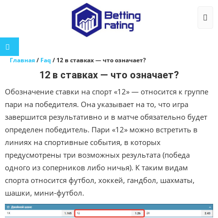
Togg
Главная
/
Faq
/
12 в ставках — что означает?
12 в ставках — что означает?
Обозначение ставки на спорт «12» — относится к группе
пари на победителя. Она указывает на то, что игра
завершится результативно и в матче обязательно будет
определен победитель. Пари «12» можно встретить в
линиях на спортивные события, в которых
предусмотрены три возможных результата (победа
одного из соперников либо ничья). К таким видам
спорта относится футбол, хоккей, гандбол, шахматы,
шашки, мини-футбол.