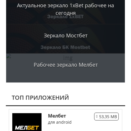
Актуальное зеркало 1xBet рабочее на
сегодня
Зеркало Мостбет
Рабочее зеркало Мелбет
TОП ПРИЛОЖЕНИЙ
Мелбет
53,35 MB
для android