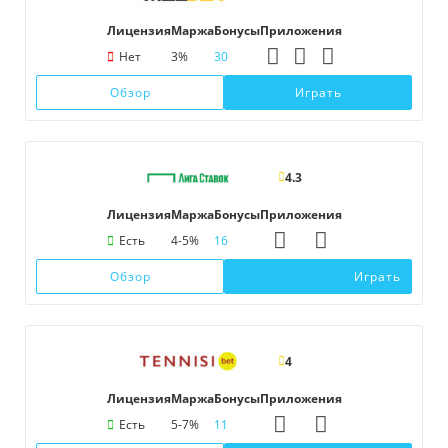
Лицензия
Маржа
Бонусы
Приложения
Нет
3%
30
Обзор
Играть
4.3
Лицензия
Маржа
Бонусы
Приложения
Есть
4-5%
16
Обзор
Играть
4
Лицензия
Маржа
Бонусы
Приложения
Есть
5-7%
11