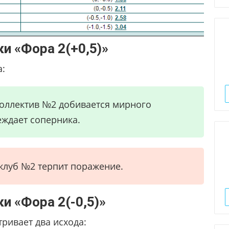
и «Фора 2(+0,5)»
а:
коллектив №2 добивается мирного
еждает соперника.
 клуб №2 терпит поражение.
 «Фора 2(-0,5)»
ривает два исхода: