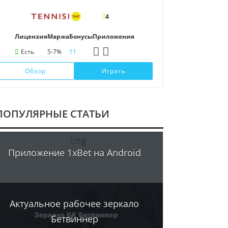
4
Лицензия
Маржа
Бонусы
Приложения
Есть
5-7%
11
Обзор
Играть
ПОПУЛЯРНЫЕ СТАТЬИ
Приложение 1xBet на Android
Актуальное рабочее зеркало
Бетвиннер