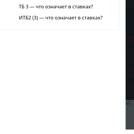
ТБ 3 — что означает в ставках?
ИТБ2 (3) — что означает в ставках?