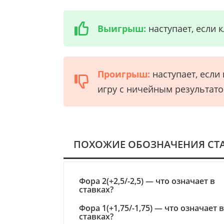
Выигрыш:
наступает, если 
Проигрыш:
наступает, если
игру с ничейным результато
ПОХОЖИЕ ОБОЗНАЧЕНИЯ СТ
Фора 2(+2,5/-2,5) — что означает в
ставках?
Фора 1(+1,75/-1,75) — что означает в
ставках?