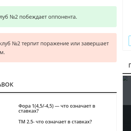
клуб №2 побеждает оппонента.
 клуб №2 терпит поражение или завершает
м.
АВОК
Фора 1(4,5/-4,5) — что означает в
ставках?
ТМ 2.5- что означает в ставках?