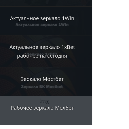
Актуальное зеркало 1Win
Актуальное зеркало 1xBet
рабочее на сегодня
Зеркало Мостбет
Рабочее зеркало Мелбет