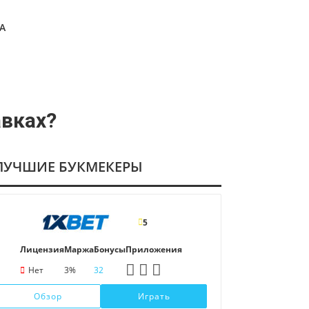
А
авках?
ЛУЧШИЕ БУКМЕКЕРЫ
5
Лицензия
Маржа
Бонусы
Приложения
Нет
3%
32
Обзор
Играть