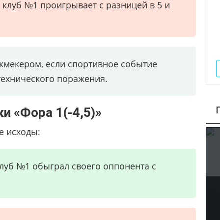
а клуб №1 проигрывает с разницей в 5 и
кмекером, если спортивное событие
технического поражения.
 «Фора 1(-4,5)»
е исходы:
клуб №1 обыграл своего оппонента с