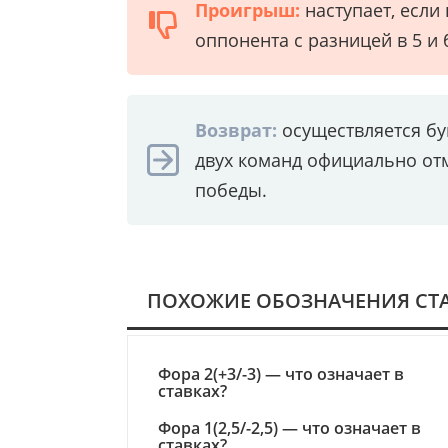
Проигрыш:
наступает, если
оппонента с разницей в 5 и 
Возврат:
осуществляется бу
двух команд официально от
победы.
ПОХОЖИЕ ОБОЗНАЧЕНИЯ СТ
Фора 2(+3/-3) — что означает в
ставках?
Фора 1(2,5/-2,5) — что означает в
ставках?