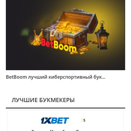
Новости букмекера
Фонбет
BetBoom лучший киберспортивный бук...
ЛУЧШИЕ БУКМЕКЕРЫ
5