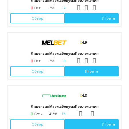
Лицензия
Маржа
Бонусы
Приложения
Нет
3%
32
Обзор
Играть
4.9
Лицензия
Маржа
Бонусы
Приложения
Нет
3%
30
Обзор
Играть
4.3
Лицензия
Маржа
Бонусы
Приложения
Есть
4-5%
15
Обзор
Играть