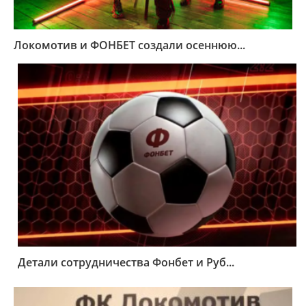
Новости букмекера PARI
Новости букмекера
Локомотив и ФОНБЕТ создали осеннюю...
Winline
Новости букмекера
Бетсити
Новости букмекера Леон
Новости букмекера
Мелбет
Новости букмекера
Олимпбет
Детали сотрудничества Фонбет и Руб...
Новости букмекера
СпортБет