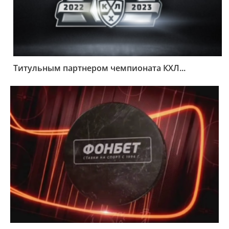
Титульным партнером чемпионата КХЛ...