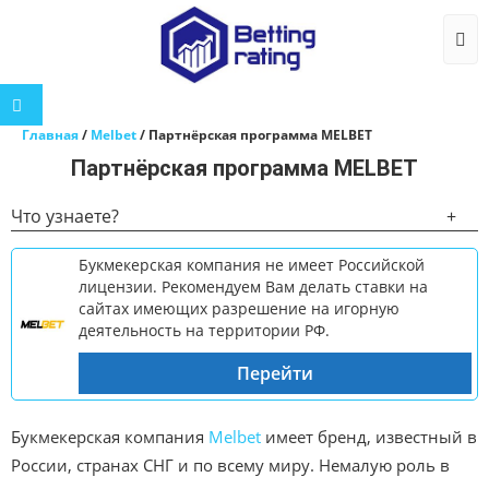
Togg
Главная
/
Melbet
/
Партнёрская программа MELBET
Партнёрская программа MELBET
Что узнаете?
+
Букмекерская компания не имеет Российской
лицензии. Рекомендуем Вам делать ставки на
сайтах имеющих разрешение на игорную
деятельность на территории РФ.
Перейти
Букмекерская компания
Melbet
имеет бренд, известный в
России, странах СНГ и по всему миру. Немалую роль в