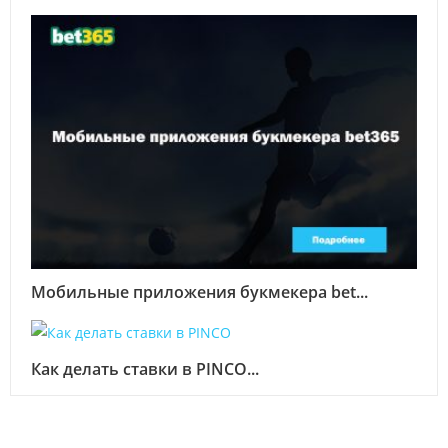
Мобильные приложения букмекера bet...
Как делать ставки в PINCO...