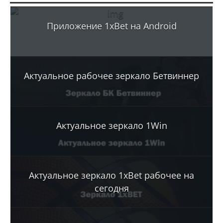
Приложение 1xBet на Android
Актуальное рабочее зеркало Бетвиннер
Актуальное зеркало 1Win
Актуальное зеркало 1xBet рабочее на
сегодня