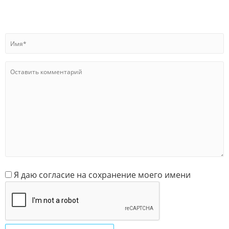
Я даю согласие на сохранение моего имени