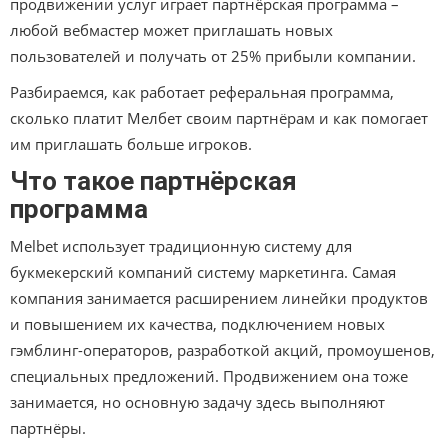
продвижении услуг играет партнёрская программа –
любой вебмастер может приглашать новых
пользователей и получать от 25% прибыли компании.
Разбираемся, как работает реферальная программа,
сколько платит Мелбет своим партнёрам и как помогает
им приглашать больше игроков.
Что такое партнёрская
программа
Melbet использует традиционную систему для
букмекерский компаний систему маркетинга. Самая
компания занимается расширением линейки продуктов
и повышением их качества, подключением новых
гэмблинг-операторов, разработкой акций, промоушенов,
специальных предложений. Продвижением она тоже
занимается, но основную задачу здесь выполняют
партнёры.