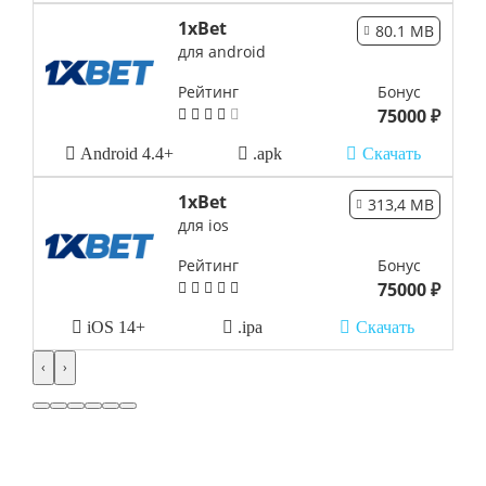
1xBet
80.1 MB
для android
Рейтинг
Бонус
75000 ₽
Android 4.4+
.apk
Скачать
1xBet
313,4 MB
для ios
Рейтинг
Бонус
75000 ₽
iOS 14+
.ipa
Скачать
‹
›