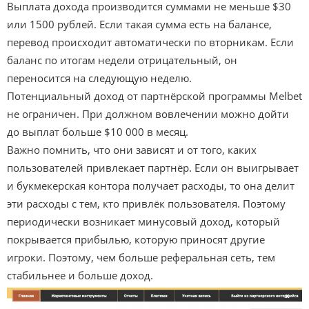
Выплата дохода производится суммами не меньше $30
или 1500 рублей. Если такая сумма есть на балансе,
перевод происходит автоматически по вторникам. Если
баланс по итогам недели отрицательный, он
переносится на следующую неделю.
Потенциальный доход от партнёрской программы Melbet
не ограничен. При должном вовлечении можно дойти
до выплат больше $10 000 в месяц.
Важно помнить, что они зависят и от того, каких
пользователей привлекает партнёр. Если он выигрывает
и букмекерская контора получает расходы, то она делит
эти расходы с тем, кто привлёк пользователя. Поэтому
периодически возникает минусовый доход, который
покрывается прибылью, которую приносят другие
игроки. Поэтому, чем больше реферальная сеть, тем
стабильнее и больше доход.