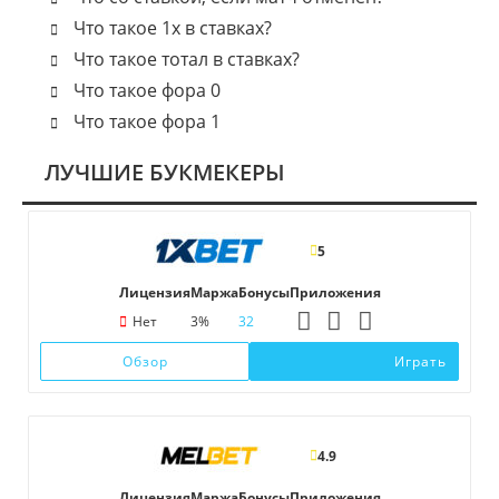
Что такое 1х в ставках?
Что такое тотал в ставках?
Что такое фора 0
Что такое фора 1
ЛУЧШИЕ БУКМЕКЕРЫ
5
Лицензия
Маржа
Бонусы
Приложения
Нет
3%
32
Обзор
Играть
4.9
Лицензия
Маржа
Бонусы
Приложения