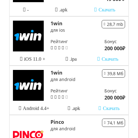
-
.apk
Скачать
1win
28,7 mb
для ios
Рейтинг
Бонус
200 000₽
iOS 11.0 +
.ipa
Скачать
1win
39,8 Мб
для android
Рейтинг
Бонус
200 000₽
Android 4.4+
.apk
Скачать
Pinco
74,1 Мб
для android