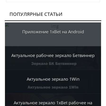
ПОПУЛЯРНЫЕ СТАТЬИ
Приложение 1xBet на Android
Актуальное рабочее зеркало Бетвиннер
Актуальное зеркало 1Win
Актуальное зеркало 1xBet рабочее на