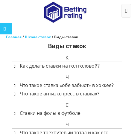
Togg
Главная
/
Школа ставок
/
Виды ставок
Виды ставок
К
Как делать ставки на гол головой?
Ч
Что такое ставка «обе забьют» в хоккее?
Что такое антиэкспресс в ставках?
С
Ставки на фолы в футболе
Ч
Что такое трехпутевый тотал и как его