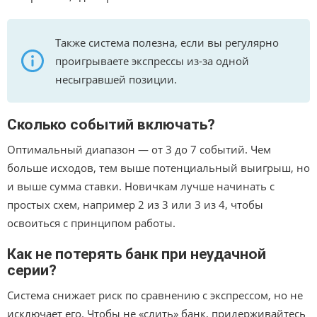
Также система полезна, если вы регулярно
проигрываете экспрессы из-за одной
несыгравшей позиции.
Сколько событий включать?
Оптимальный диапазон — от 3 до 7 событий. Чем
больше исходов, тем выше потенциальный выигрыш, но
и выше сумма ставки. Новичкам лучше начинать с
простых схем, например 2 из 3 или 3 из 4, чтобы
освоиться с принципом работы.
Как не потерять банк при неудачной
серии?
Система снижает риск по сравнению с экспрессом, но не
исключает его. Чтобы не «слить» банк, придерживайтесь