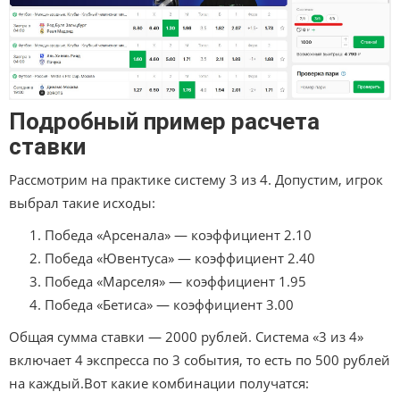
Подробный пример расчета
ставки
Рассмотрим на практике систему 3 из 4. Допустим, игрок
выбрал такие исходы:
Победа «Арсенала» — коэффициент 2.10
Победа «Ювентуса» — коэффициент 2.40
Победа «Марселя» — коэффициент 1.95
Победа «Бетиса» — коэффициент 3.00
Общая сумма ставки — 2000 рублей. Система «3 из 4»
включает 4 экспресса по 3 события, то есть по 500 рублей
на каждый.Вот какие комбинации получатся: