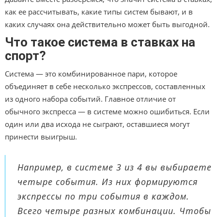
как ее рассчитывать, какие типы систем бывают, и в
каких случаях она действительно может быть выгодной.
Что такое система в ставках на
спорт?
Система — это комбинированное пари, которое
объединяет в себе несколько экспрессов, составленных
из одного набора событий. Главное отличие от
обычного экспресса — в системе можно ошибиться. Если
один или два исхода не сыграют, оставшиеся могут
принести выигрыш.
Например, в системе 3 из 4 вы выбираете
четыре события. Из них формируются
экспрессы по три события в каждом.
Всего четыре разных комбинации. Чтобы