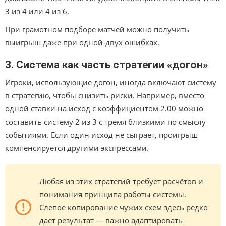
3 из 4 или 4 из 6.
При грамотном подборе матчей можно получить
выигрыш даже при одной-двух ошибках.
3. Система как часть стратегии «догон»
Игроки, использующие догон, иногда включают систему
в стратегию, чтобы снизить риски. Например, вместо
одной ставки на исход с коэффициентом 2.00 можно
составить систему 2 из 3 с тремя близкими по смыслу
событиями. Если один исход не сыграет, проигрыш
компенсируется другими экспрессами.
Любая из этих стратегий требует расчётов и
понимания принципа работы системы.
Слепое копирование чужих схем здесь редко
дает результат — важно адаптировать