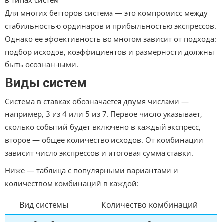
в типах систем
Для многих бетторов система — это компромисс между
стабильностью ординаров и прибыльностью экспрессов.
Однако её эффективность во многом зависит от подхода:
подбор исходов, коэффициентов и размерности должны
быть осознанными.
Виды систем
Система в ставках обозначается двумя числами —
например, 3 из 4 или 5 из 7. Первое число указывает,
сколько событий будет включено в каждый экспресс,
второе — общее количество исходов. От комбинации
зависит число экспрессов и итоговая сумма ставки.
Ниже — таблица с популярными вариантами и
количеством комбинаций в каждой:
Вид системы
Количество комбинаций