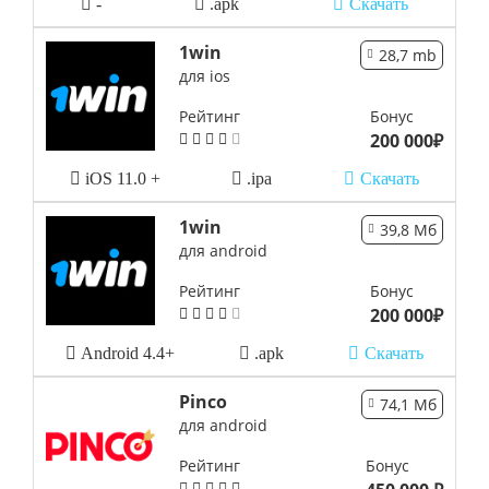
-
.apk
Скачать
1win
28,7 mb
для ios
Рейтинг
Бонус
200 000₽
iOS 11.0 +
.ipa
Скачать
1win
39,8 Мб
для android
Рейтинг
Бонус
200 000₽
Android 4.4+
.apk
Скачать
Pinco
74,1 Мб
для android
Рейтинг
Бонус