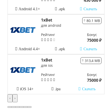
450 000 ₽
Android 4.1+
.apk
Скачать
1xBet
80.1 MB
для android
Рейтинг
Бонус
75000 ₽
Android 4.4+
.apk
Скачать
1xBet
313,4 MB
для ios
Рейтинг
Бонус
75000 ₽
iOS 14+
.ipa
Скачать
‹
›