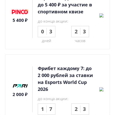
до 5 400 ₽ за участие в
спортивном квизе
5 400 ₽
до конца акции:
0
3
2
3
дней
часов
Фрибет каждому 7: до
2 000 рублей за ставки
на Esports World Cup
2026
2 000 ₽
до конца акции:
1
7
2
3