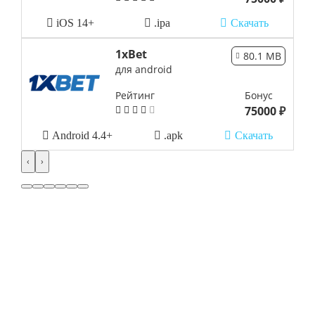
iOS 14+
.ipa
Скачать
1xBet
80.1 MB
для android
Рейтинг
Бонус
75000 ₽
Android 4.4+
.apk
Скачать
‹
›