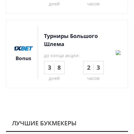
дней
часов
Турниры Большого
Шлема
до конца акции:
Bonus
3
8
2
3
дней
часов
ЛУЧШИЕ БУКМЕКЕРЫ