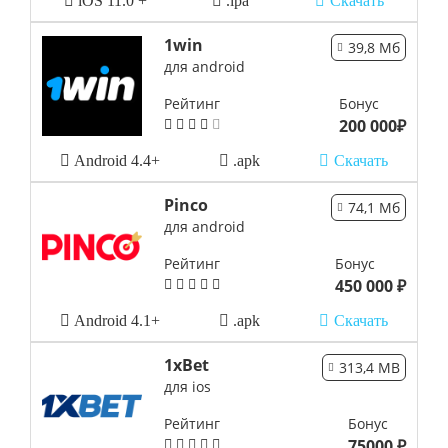
iOS 11.0 +
.ipa
Скачать
1win
39,8 Мб
для android
Рейтинг
Бонус
200 000₽
Android 4.4+
.apk
Скачать
Pinco
74,1 Мб
для android
Рейтинг
Бонус
450 000 ₽
Android 4.1+
.apk
Скачать
1xBet
313,4 MB
для ios
Рейтинг
Бонус
75000 ₽