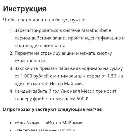
Инструкция
Чтобы претендовать на бонус, нужно:
Зарегистрироваться в системе Marathonbet в
период действия акции, пройти идентификацию и
подтвердить личность.
Перейти на страницу акции и нажать кнопку
«Участвовать».
Заключить прематч пари вида «одинар» на сумму
от 1 000 рублей с минимальным кэфом от 1.50 на
один из матчей Интер Майами.
Каждый забитый гол Лионеля Месси приносит
капперу фрибет номиналом 500 ₽.
В прогнозах участвуют следующие матчи:
«Аль-Ахли» — «Интер Майами».
«Интер Майами» — «Порту».