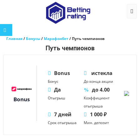
Togg
Главная
/
Бонусы
/
Марафонбет
/
Путь чемпионов
Путь чемпионов
Bonus
истекла
Бонус
До конца акции
Да
до 4.00
Отыгрыш
Коэффициент
Bonus
отыгрыша
7 дней
1 000 ₽
Срок отыгрыша
Мин. депозит