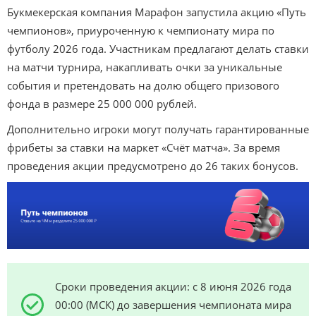
Букмекерская компания Марафон запустила акцию «Путь
чемпионов», приуроченную к чемпионату мира по
футболу 2026 года. Участникам предлагают делать ставки
на матчи турнира, накапливать очки за уникальные
события и претендовать на долю общего призового
фонда в размере 25 000 000 рублей.
Дополнительно игроки могут получать гарантированные
фрибеты за ставки на маркет «Счёт матча». За время
проведения акции предусмотрено до 26 таких бонусов.
Сроки проведения акции: с 8 июня 2026 года
00:00 (МСК) до завершения чемпионата мира