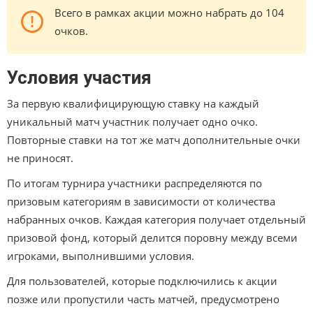
Всего в рамках акции можно набрать до 104
очков.
Условия участия
За первую квалифицирующую ставку на каждый
уникальный матч участник получает одно очко.
Повторные ставки на тот же матч дополнительные очки
не приносят.
По итогам турнира участники распределяются по
призовым категориям в зависимости от количества
набранных очков. Каждая категория получает отдельный
призовой фонд, который делится поровну между всеми
игроками, выполнившими условия.
Для пользователей, которые подключились к акции
позже или пропустили часть матчей, предусмотрено