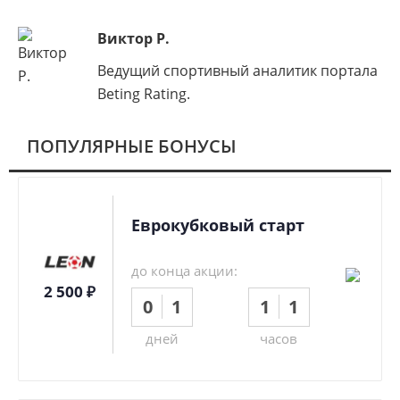
Виктор Р.
Ведущий спортивный аналитик портала
Beting Rating.
ПОПУЛЯРНЫЕ БОНУСЫ
Еврокубковый старт
до конца акции:
2 500 ₽
0
1
1
1
дней
часов