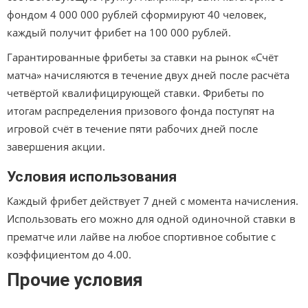
фондом 4 000 000 рублей сформируют 40 человек,
каждый получит фрибет на 100 000 рублей.
Гарантированные фрибеты за ставки на рынок «Счёт
матча» начисляются в течение двух дней после расчёта
четвёртой квалифицирующей ставки. Фрибеты по
итогам распределения призового фонда поступят на
игровой счёт в течение пяти рабочих дней после
завершения акции.
Условия использования
Каждый фрибет действует 7 дней с момента начисления.
Использовать его можно для одной одиночной ставки в
прематче или лайве на любое спортивное событие с
коэффициентом до 4.00.
Прочие условия