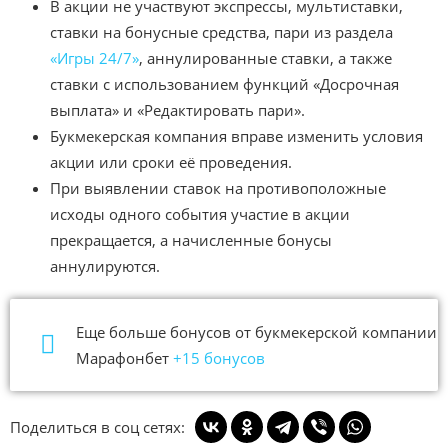
В акции не участвуют экспрессы, мультиставки,
ставки на бонусные средства, пари из раздела
«Игры 24/7»
, аннулированные ставки, а также
ставки с использованием функций «Досрочная
выплата» и «Редактировать пари».
Букмекерская компания вправе изменить условия
акции или сроки её проведения.
При выявлении ставок на противоположные
исходы одного события участие в акции
прекращается, а начисленные бонусы
аннулируются.
Еще больше бонусов от букмекерской компании
Марафонбет
+15 бонусов
Поделиться в соц сетях: