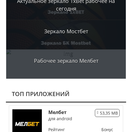
Актуальное зеркало 1xBet рабочее на
сегодня
Зеркало Мостбет
Рабочее зеркало Мелбет
TОП ПРИЛОЖЕНИЙ
Мелбет
53,35 MB
для android
Рейтинг
Бонус