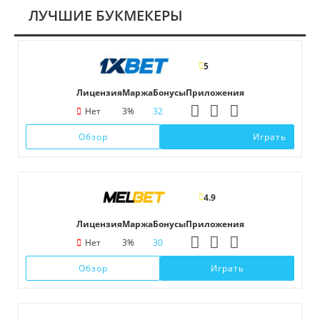
ЛУЧШИЕ БУКМЕКЕРЫ
5
Лицензия
Маржа
Бонусы
Приложения
Нет
3%
32
Обзор
Играть
4.9
Лицензия
Маржа
Бонусы
Приложения
Нет
3%
30
Обзор
Играть