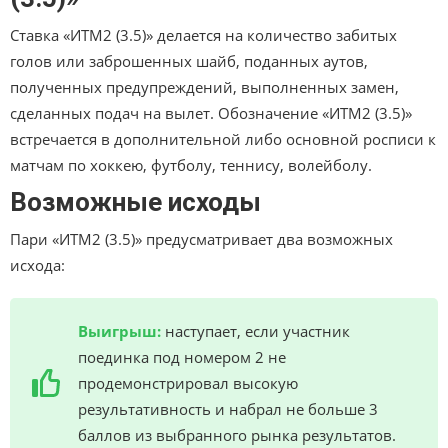
Ставка «ИТМ2 (3.5)» делается на количество забитых
голов или заброшенных шайб, поданных аутов,
полученных предупреждений, выполненных замен,
сделанных подач на вылет. Обозначение «ИТМ2 (3.5)»
встречается в дополнительной либо основной росписи к
матчам по хоккею, футболу, теннису, волейболу.
Возможные исходы
Пари «ИТМ2 (3.5)» предусматривает два возможных
исхода:
Выигрыш:
наступает, если участник
поединка под номером 2 не
продемонстрировал высокую
результативность и набрал не больше 3
баллов из выбранного рынка результатов.