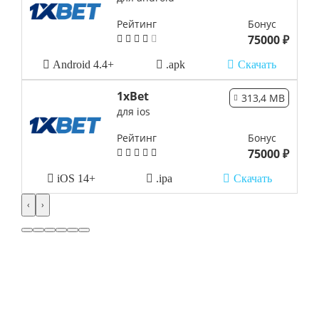
Рейтинг
Бонус
75000 ₽
Android 4.4+
.apk
Скачать
1xBet
313,4 MB
для ios
Рейтинг
Бонус
75000 ₽
iOS 14+
.ipa
Скачать
‹
›