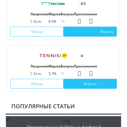
4.3
Лицензия
Маржа
Бонусы
Приложения
Есть
4-5%
15
Обзор
Играть
4
Лицензия
Маржа
Бонусы
Приложения
Есть
5-7%
11
Обзор
Играть
ПОПУЛЯРНЫЕ СТАТЬИ