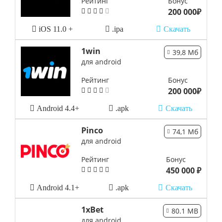
Рейтинг
Бонус
200 000₽
iOS 11.0 +
.ipa
Скачать
1win
39,8 Мб
для android
Рейтинг
Бонус
200 000₽
Android 4.4+
.apk
Скачать
Pinco
74,1 Мб
для android
Рейтинг
Бонус
450 000 ₽
Android 4.1+
.apk
Скачать
1xBet
80.1 MB
для android