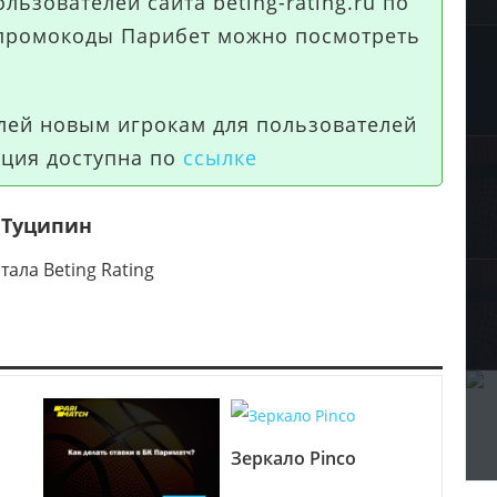
ользователей сайта beting-rating.ru
по
 промокоды Парибет можно посмотреть
лей новым игрокам для пользователей
кция доступна по
ссылке
 Туципин
тала Beting Rating
Зеркало Pinco