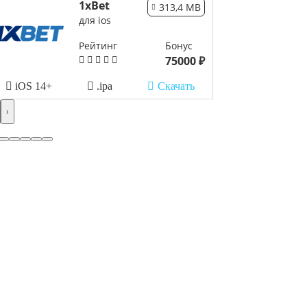
1xBet
313,4 MB
для ios
Рейтинг
Бонус
75000 ₽
iOS 14+
.ipa
Скачать
›