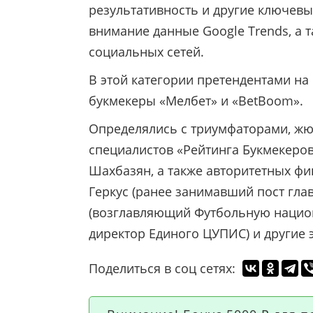
результативность и другие ключевы
внимание данные Google Trends, а 
социальных сетей.
В этой категории претендентами на
букмекеры «Мелбет» и «BetBoom».
Определялись с триумфаторами, жю
специалистов «Рейтинга Букмекеров
Шахбазян, а также авторитетных фиг
Геркус (ранее занимавший пост гла
(возглавляющий Футбольную национ
директор Единого ЦУПИС) и другие 
Поделиться в соц сетях: