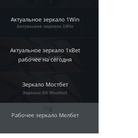
Актуальное зеркало 1Win
Актуальное зеркало 1xBet
рабочее на сегодня
Зеркало Мостбет
Рабочее зеркало Мелбет