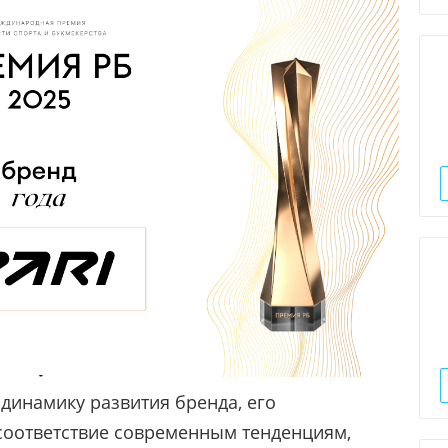
динамику развития бренда, его
 соответствие современным тенденциям,