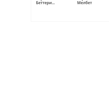
Беттери...
Мелбет