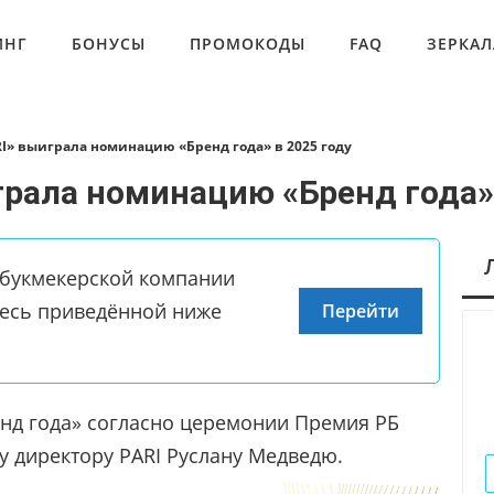
ИНГ
БОНУСЫ
ПРОМОКОДЫ
FAQ
ЗЕРКАЛ
I» выиграла номинацию «Бренд года» в 2025 году
грала номинацию «Бренд года» 
т букмекерской компании
тесь приведённой ниже
Перейти
енд года» согласно церемонии Премия РБ
у директору PARI Руслану Медведю.