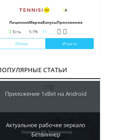
4
Лицензия
Маржа
Бонусы
Приложения
Есть
5-7%
11
Обзор
Играть
ПОПУЛЯРНЫЕ СТАТЬИ
Приложение 1xBet на Android
Актуальное рабочее зеркало
Бетвиннер