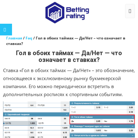
Togg
Главная
/
Faq
/
Гол в обоих таймах — Да/Нет – что означает в
ставках?
Гол в обоих таймах — Да/Нет — что
означает в ставках?
Ставка «Гол в обоих таймах — Да/Нет» – это обозначение,
относящееся к эксклюзивному рынку букмекерской
компании. Его можно периодически встретить в
дополнительных росписях к спортивным событиям.