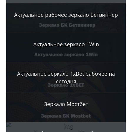
Актуальное рабочее зеркало Бетвиннер
Актуальное зеркало 1Win
Актуальное зеркало 1xBet рабочее на
сегодня
Зеркало Мостбет