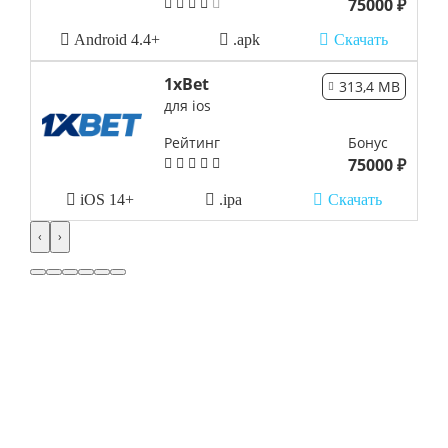
75000 ₽
Android 4.4+
.apk
Скачать
1xBet
313,4 MB
для ios
Рейтинг
Бонус
75000 ₽
iOS 14+
.ipa
Скачать
‹
›