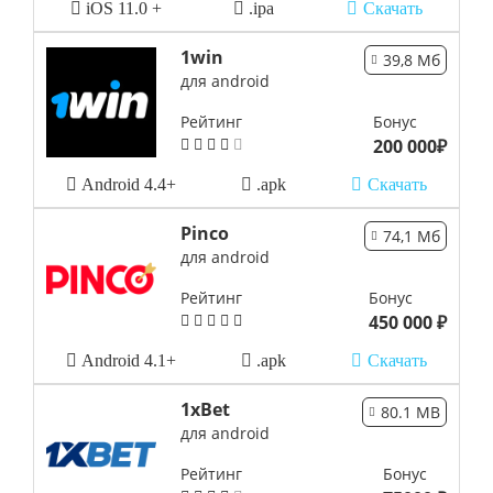
iOS 11.0 +
.ipa
Скачать
1win
39,8 Мб
для android
Рейтинг
Бонус
200 000₽
Android 4.4+
.apk
Скачать
Pinco
74,1 Мб
для android
Рейтинг
Бонус
450 000 ₽
Android 4.1+
.apk
Скачать
1xBet
80.1 MB
для android
Рейтинг
Бонус