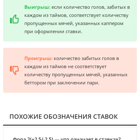
Выигрыш:
если количество голов, забитых в
каждом из таймов, соответствует количеству
пропущенных мячей, указанных каппером
при оформлении ставки.
Проигрыш:
количество забитых голов в
каждом из таймов не соответствует
количеству пропущенных мячей, указанных
беттором при заключении пари.
ПОХОЖИЕ ОБОЗНАЧЕНИЯ СТАВОК
Фора 2(+2,5/-2,5) — что означает в ставках?