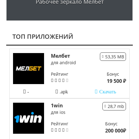
Рабочее зеркало Мелбет
TОП ПРИЛОЖЕНИЙ
Мелбет
53,35 MB
для android
Рейтинг
Бонус
19 500 ₽
-
.apk
Скачать
1win
28,7 mb
для ios
Рейтинг
Бонус
200 000₽