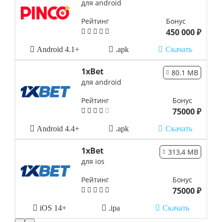
для android
Рейтинг
Бонус
450 000 ₽
Android 4.1+
.apk
Скачать
1xBet
80.1 MB
для android
Рейтинг
Бонус
75000 ₽
Android 4.4+
.apk
Скачать
1xBet
313,4 MB
для ios
Рейтинг
Бонус
75000 ₽
iOS 14+
.ipa
Скачать