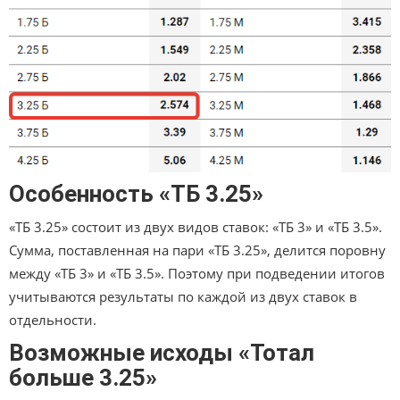
Особенность «ТБ 3.25»
«ТБ 3.25» состоит из двух видов ставок: «ТБ 3» и «ТБ 3.5».
Сумма, поставленная на пари «ТБ 3.25», делится поровну
между «ТБ 3» и «ТБ 3.5». Поэтому при подведении итогов
учитываются результаты по каждой из двух ставок в
отдельности.
Возможные исходы «Тотал
больше 3.25»