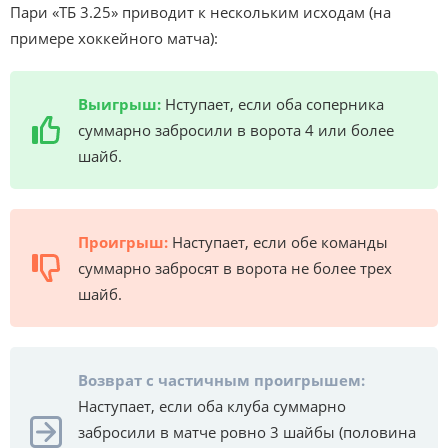
Пари «ТБ 3.25» приводит к нескольким исходам (на
примере хоккейного матча):
Выигрыш:
Нступает, если оба соперника
суммарно забросили в ворота 4 или более
шайб.
Проигрыш:
Наступает, если обе команды
суммарно забросят в ворота не более трех
шайб.
Возврат с частичным проигрышем:
Наступает, если оба клуба суммарно
забросили в матче ровно 3 шайбы (половина