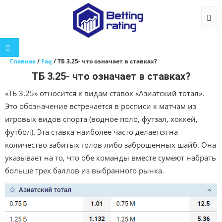
Togg
Главная
/
Faq
/
ТБ 3.25- что означает в ставках?
ТБ 3.25- что означает в ставках?
«ТБ 3.25» относится к видам ставок «Азиатский тотал».
Это обозначение встречается в росписи к матчам из
игровых видов спорта (водное поло, футзал, хоккей,
футбол). Эта ставка наиболее часто делается на
количество забитых голов либо заброшенных шайб. Она
указывает на то, что обе команды вместе сумеют набрать
больше трех баллов из выбранного рынка.