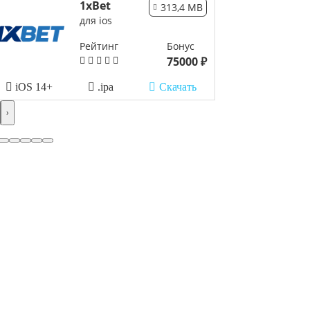
1xBet
313,4 MB
для ios
Рейтинг
Бонус
75000 ₽
iOS 14+
.ipa
Скачать
›