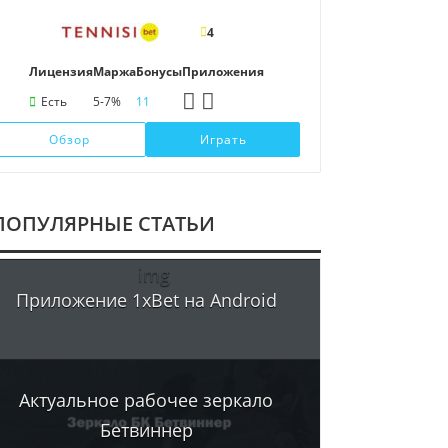
4
Лицензия
Маржа
Бонусы
Приложения
Есть
5-7%
11
Обзор
Играть
ПОПУЛЯРНЫЕ СТАТЬИ
Приложение 1xBet на Android
Актуальное рабочее зеркало
Бетвиннер