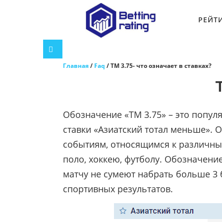
РЕЙТ
Главная
/
Faq
/
ТМ 3.75- что означает в ставках?
Обозначение «ТМ 3.75» – это попул
ставки «Азиатский тотал меньше». О
событиям, относящимся к различным
поло, хоккею, футболу. Обозначение
матчу не сумеют набрать больше 3
спортивных результатов.