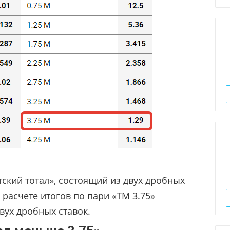
тский тотал», состоящий из двух дробных
 расчете итогов по пари «ТМ 3.75»
вух дробных ставок.