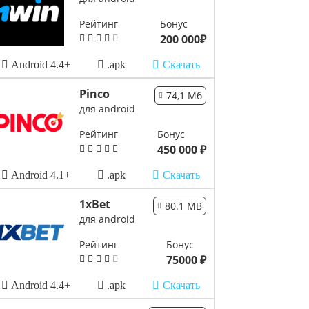
Рейтинг
Бонус
200 000₽
Android 4.4+
.apk
Скачать
Pinco
74,1 Мб
для android
Рейтинг
Бонус
450 000 ₽
Android 4.1+
.apk
Скачать
1xBet
80.1 MB
для android
Рейтинг
Бонус
75000 ₽
Android 4.4+
.apk
Скачать