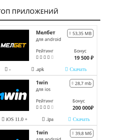
TОП ПРИЛОЖЕНИЙ
Мелбет
53,35 MB
для android
Рейтинг
Бонус
19 500 ₽
-
.apk
Скачать
1win
28,7 mb
для ios
Рейтинг
Бонус
200 000₽
iOS 11.0 +
.ipa
Скачать
1win
39,8 Мб
для android